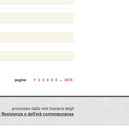
pagina:
1
2
3
4
5
6
...
2074
promosso dalla rete toscana degli
lla Resistenza e dell'età contemporanea