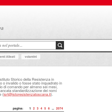
nti Alleati
volantini
Istituto Storico della Resistenza in
o o invalido o fosse stato inquadrato in
izio di comando per almeno sei mesi,
 mancata standardizzazione dei nomi
e (
isrt@istoresistenzatoscana.it
).
pagina:
1
2
3
4
5
6
...
2074