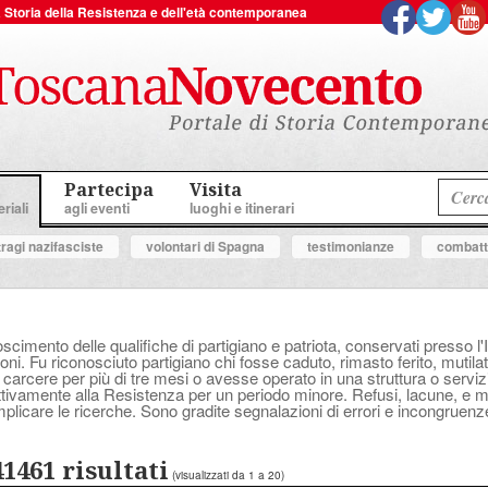
 la Storia della Resistenza e dell'età contemporanea
Partecipa
Visita
riali
agli eventi
luoghi e itinerari
tragi nazifasciste
volontari di Spagna
testimonianze
combatte
oscimento delle qualifiche di partigiano e patriota, conservati presso l'
ni. Fu riconosciuto partigiano chi fosse caduto, rimasto ferito, mutilat
 carcere per più di tre mesi o avesse operato in una struttura o serv
attivamente alla Resistenza per un periodo minore. Refusi, lacune, e
plicare le ricerche. Sono gradite segnalazioni di errori e incongruenz
41461 risultati
(visualizzati da 1 a 20)