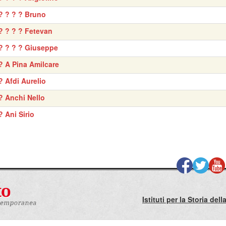
? ? ? ? Bruno
? ? ? ? Fetevan
? ? ? ? Giuseppe
? A Pina Amilcare
? Afdi Aurelio
? Anchi Nello
? Ani Sirio
Istituti per la Storia de