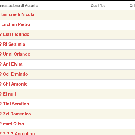
Intestazione di Autorita'
Qualifica
Ori
' Iannarelli Nicola
' Enchini Pietro
? Esti Florindo
? Ri Settimio
? Unni Orlando
? Ani Elvira
? Cci Ermindo
? Chi Antonio
? Ei null
? Tini Serafino
? Zzi Domenico
? rcati Olivo
? ? ? ? Angiolino