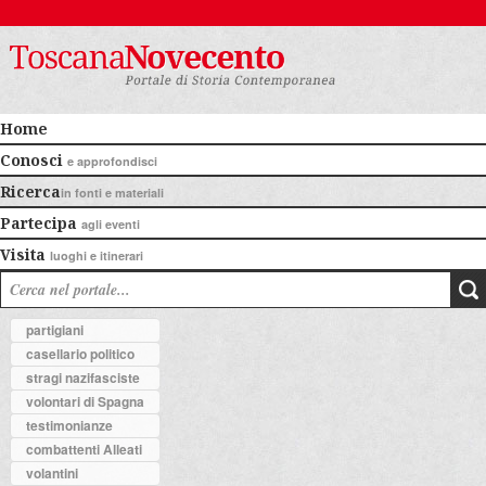
Home
Conosci
e approfondisci
Ricerca
in fonti e materiali
Partecipa
agli eventi
Visita
luoghi e itinerari
partigiani
casellario politico
stragi nazifasciste
volontari di Spagna
testimonianze
combattenti Alleati
volantini