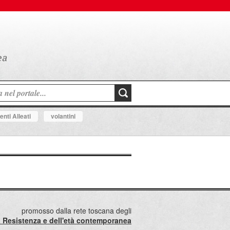
nti Alleati
volantini
promosso dalla rete toscana degli
lla Resistenza e dell'età contemporanea