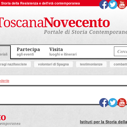
 la Storia della Resistenza e dell'età contemporanea
Partecipa
Visita
riali
agli eventi
luoghi e itinerari
tragi nazifasciste
volontari di Spagna
testimonianze
combatte
edente
Istituti per la Storia de