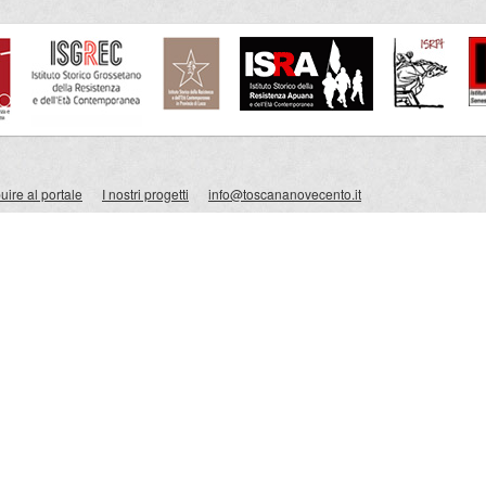
ire al portale
I nostri progetti
info@toscananovecento.it