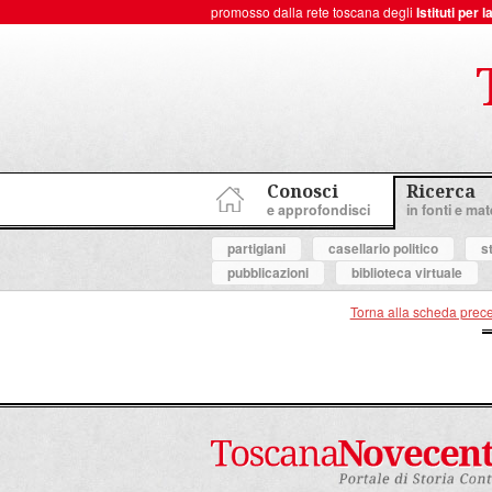
promosso dalla rete toscana degli
Istituti per
ToscanaNovecento Portale di Storia Contemporanea
Conosci
Ricerca
e approfondisci
in fonti e mate
partigiani
casellario politico
s
pubblicazioni
biblioteca virtuale
Torna alla scheda prec