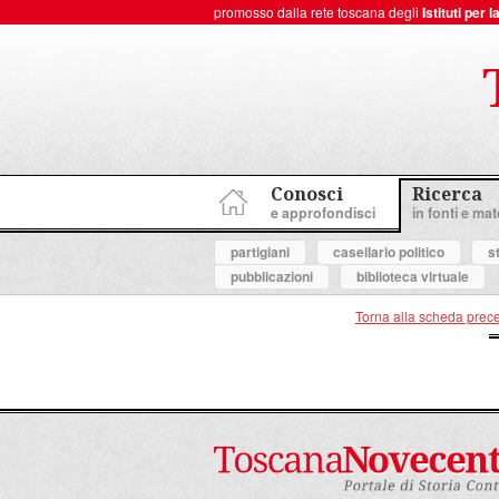
promosso dalla rete toscana degli
Istituti per
ToscanaNovecento Portale di Storia Contemporanea
Conosci
Ricerca
e approfondisci
in fonti e mate
partigiani
casellario politico
s
pubblicazioni
biblioteca virtuale
Torna alla scheda prec