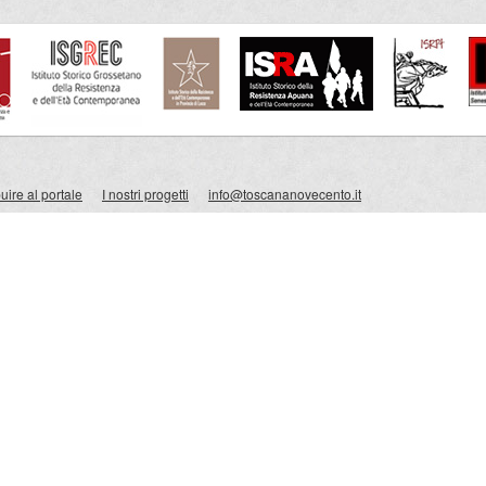
ire al portale
I nostri progetti
info@toscananovecento.it