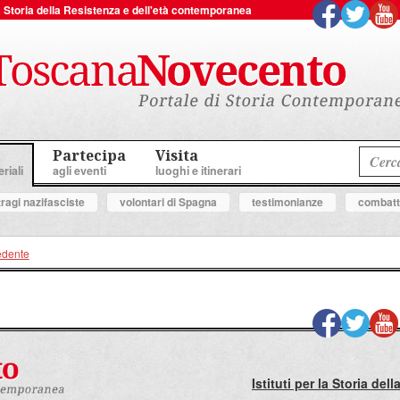
 la Storia della Resistenza e dell'età contemporanea
Partecipa
Visita
riali
agli eventi
luoghi e itinerari
tragi nazifasciste
volontari di Spagna
testimonianze
combatte
edente
Istituti per la Storia de