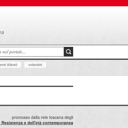
nti Alleati
volantini
promosso dalla rete toscana degli
lla Resistenza e dell'età contemporanea