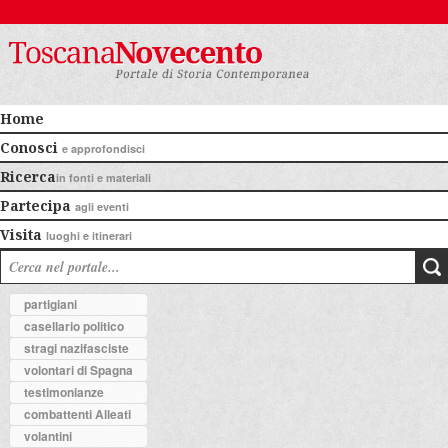
Home
Conosci
e approfondisci
Ricerca
in fonti e materiali
Partecipa
agli eventi
Visita
luoghi e itinerari
partigiani
casellario politico
stragi nazifasciste
volontari di Spagna
testimonianze
combattenti Alleati
volantini