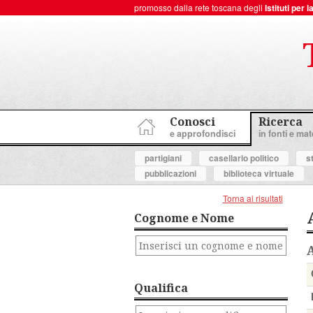
promosso dalla rete toscana degli
Istituti per
ToscanaNovecento Portale di Storia Contemporanea
Conosci
Ricerca
e approfondisci
in fonti e mate
partigiani
casellario politico
s
pubblicazioni
biblioteca virtuale
Torna ai risultati
Cognome e Nome
Qualifica