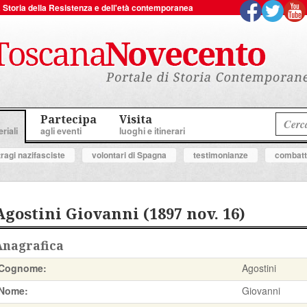
 la Storia della Resistenza e dell'età contemporanea
Partecipa
Visita
riali
agli eventi
luoghi e itinerari
tragi nazifasciste
volontari di Spagna
testimonianze
combatte
Agostini Giovanni (1897 nov. 16)
Anagrafica
Cognome:
Agostini
Nome:
Giovanni