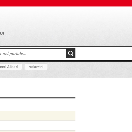
nti Alleati
volantini