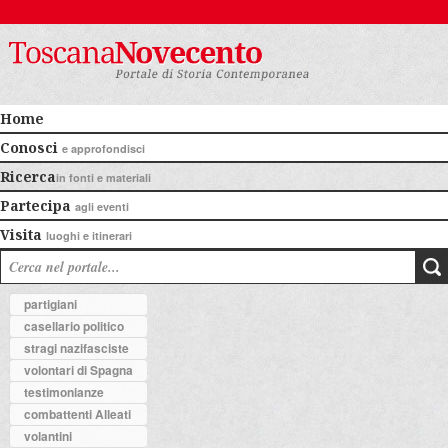
Home
Conosci
e approfondisci
Ricerca
in fonti e materiali
Partecipa
agli eventi
Visita
luoghi e itinerari
partigiani
casellario politico
stragi nazifasciste
volontari di Spagna
testimonianze
combattenti Alleati
volantini