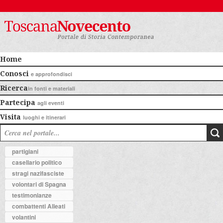
Home
Conosci
e approfondisci
Ricerca
in fonti e materiali
Partecipa
agli eventi
Visita
luoghi e itinerari
partigiani
casellario politico
stragi nazifasciste
volontari di Spagna
testimonianze
combattenti Alleati
volantini