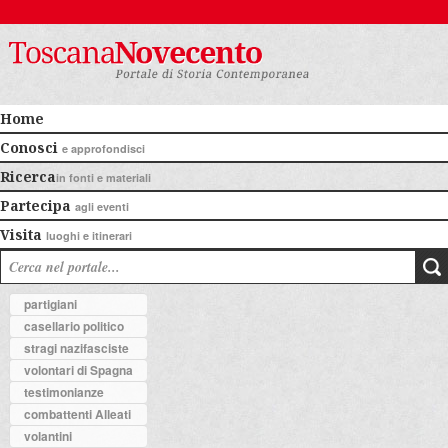
Home
Conosci
e approfondisci
Ricerca
in fonti e materiali
Partecipa
agli eventi
Visita
luoghi e itinerari
partigiani
casellario politico
stragi nazifasciste
volontari di Spagna
testimonianze
combattenti Alleati
volantini