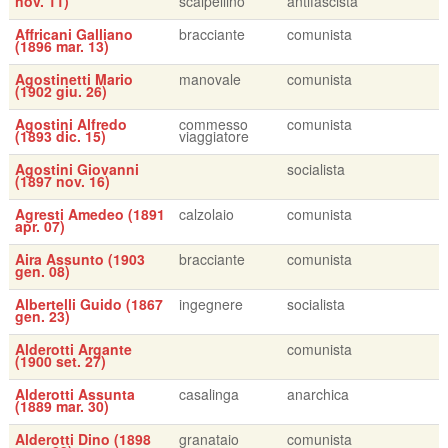
nov. 11)
scalpellino
antifascista
Affricani Galliano
bracciante
comunista
(1896 mar. 13)
Agostinetti Mario
manovale
comunista
(1902 giu. 26)
Agostini Alfredo
commesso
comunista
(1893 dic. 15)
viaggiatore
Agostini Giovanni
socialista
(1897 nov. 16)
Agresti Amedeo (1891
calzolaio
comunista
apr. 07)
Aira Assunto (1903
bracciante
comunista
gen. 08)
Albertelli Guido (1867
ingegnere
socialista
gen. 23)
Alderotti Argante
comunista
(1900 set. 27)
Alderotti Assunta
casalinga
anarchica
(1889 mar. 30)
Alderotti Dino (1898
granataio
comunista