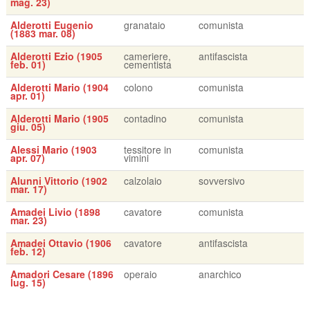
mag. 23)
Alderotti Eugenio
granataio
comunista
(1883 mar. 08)
Alderotti Ezio (1905
cameriere,
antifascista
feb. 01)
cementista
Alderotti Mario (1904
colono
comunista
apr. 01)
Alderotti Mario (1905
contadino
comunista
giu. 05)
Alessi Mario (1903
tessitore in
comunista
apr. 07)
vimini
Alunni Vittorio (1902
calzolaio
sovversivo
mar. 17)
Amadei Livio (1898
cavatore
comunista
mar. 23)
Amadei Ottavio (1906
cavatore
antifascista
feb. 12)
Amadori Cesare (1896
operaio
anarchico
lug. 15)