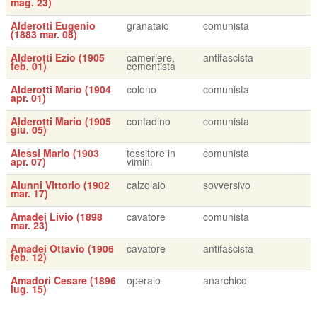
mag. 23)
Alderotti Eugenio
granataio
comunista
(1883 mar. 08)
Alderotti Ezio (1905
cameriere,
antifascista
feb. 01)
cementista
Alderotti Mario (1904
colono
comunista
apr. 01)
Alderotti Mario (1905
contadino
comunista
giu. 05)
Alessi Mario (1903
tessitore in
comunista
apr. 07)
vimini
Alunni Vittorio (1902
calzolaio
sovversivo
mar. 17)
Amadei Livio (1898
cavatore
comunista
mar. 23)
Amadei Ottavio (1906
cavatore
antifascista
feb. 12)
Amadori Cesare (1896
operaio
anarchico
lug. 15)