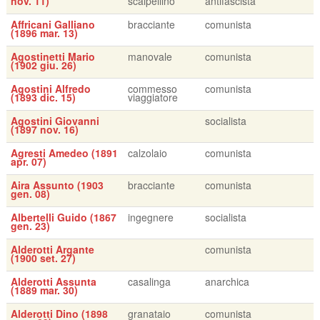
nov. 11)
scalpellino
antifascista
Affricani Galliano
bracciante
comunista
(1896 mar. 13)
Agostinetti Mario
manovale
comunista
(1902 giu. 26)
Agostini Alfredo
commesso
comunista
(1893 dic. 15)
viaggiatore
Agostini Giovanni
socialista
(1897 nov. 16)
Agresti Amedeo (1891
calzolaio
comunista
apr. 07)
Aira Assunto (1903
bracciante
comunista
gen. 08)
Albertelli Guido (1867
ingegnere
socialista
gen. 23)
Alderotti Argante
comunista
(1900 set. 27)
Alderotti Assunta
casalinga
anarchica
(1889 mar. 30)
Alderotti Dino (1898
granataio
comunista