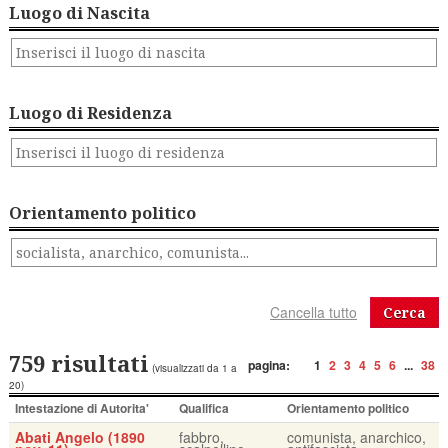
Luogo di Nascita
Luogo di Residenza
Orientamento politico
Cerca
759 risultati
pagina:
1
2
3
4
5
6
...
38
(visualizzati da 1 a
20)
Intestazione di Autorita'
Qualifica
Orientamento politico
Abati Angelo (1890
fabbro,
comunista, anarchico,