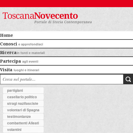
Home
Conosci
e approfondisci
Ricerca
in fonti e materiali
Partecipa
agli eventi
Visita
luoghi e itinerari
partigiani
casellario politico
stragi nazifasciste
volontari di Spagna
testimonianze
combattenti Alleati
volantini