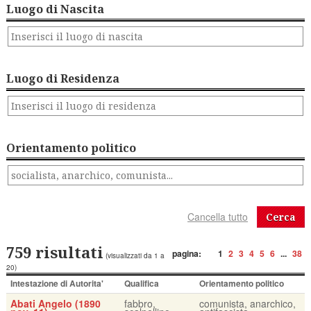
Luogo di Nascita
Luogo di Residenza
Orientamento politico
Cerca
759 risultati
pagina:
1
2
3
4
5
6
...
38
(visualizzati da 1 a
20)
Intestazione di Autorita'
Qualifica
Orientamento politico
Abati Angelo (1890
fabbro,
comunista, anarchico,