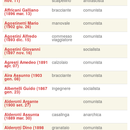
nov. 11)
scalpellino
antifascista
Affricani Galliano
bracciante
comunista
(1896 mar. 13)
Agostinetti Mario
manovale
comunista
(1902 giu. 26)
Agostini Alfredo
commesso
comunista
(1893 dic. 15)
viaggiatore
Agostini Giovanni
socialista
(1897 nov. 16)
Agresti Amedeo (1891
calzolaio
comunista
apr. 07)
Aira Assunto (1903
bracciante
comunista
gen. 08)
Albertelli Guido (1867
ingegnere
socialista
gen. 23)
Alderotti Argante
comunista
(1900 set. 27)
Alderotti Assunta
casalinga
anarchica
(1889 mar. 30)
Alderotti Dino (1898
granataio
comunista