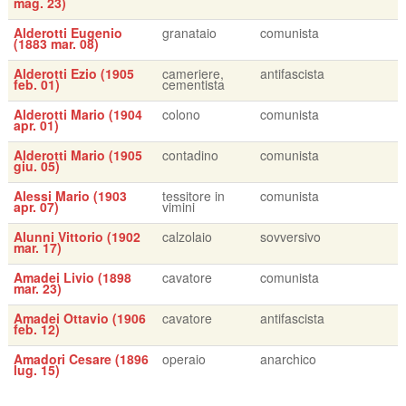
mag. 23)
Alderotti Eugenio
granataio
comunista
(1883 mar. 08)
Alderotti Ezio (1905
cameriere,
antifascista
feb. 01)
cementista
Alderotti Mario (1904
colono
comunista
apr. 01)
Alderotti Mario (1905
contadino
comunista
giu. 05)
Alessi Mario (1903
tessitore in
comunista
apr. 07)
vimini
Alunni Vittorio (1902
calzolaio
sovversivo
mar. 17)
Amadei Livio (1898
cavatore
comunista
mar. 23)
Amadei Ottavio (1906
cavatore
antifascista
feb. 12)
Amadori Cesare (1896
operaio
anarchico
lug. 15)