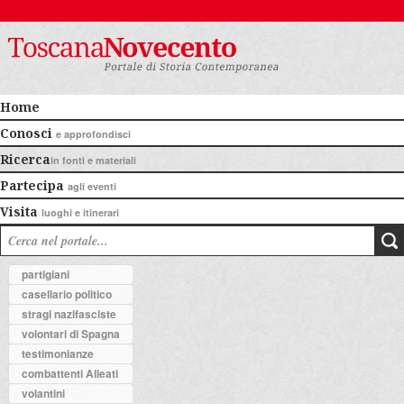
Home
Conosci
e approfondisci
Ricerca
in fonti e materiali
Partecipa
agli eventi
Visita
luoghi e itinerari
partigiani
casellario politico
stragi nazifasciste
volontari di Spagna
testimonianze
combattenti Alleati
volantini