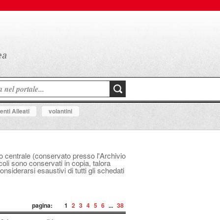
nti Alleati
volantini
ico centrale (conservato presso l'Archivio
icoli sono conservati in copia, talora
siderarsi esaustivi di tutti gli schedati
pagina:
1
2
3
4
5
6
...
38