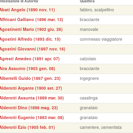
Intestazione di Autorita'
Qualifica
Abati Angelo (1890 nov. 11)
fabbro, scalpellino
Affricani Galliano (1896 mar. 13)
bracciante
Agostinetti Mario (1902 giu. 26)
manovale
Agostini Alfredo (1893 dic. 15)
commesso viaggiatore
Agostini Giovanni (1897 nov. 16)
Agresti Amedeo (1891 apr. 07)
calzolaio
Aira Assunto (1903 gen. 08)
bracciante
Albertelli Guido (1867 gen. 23)
ingegnere
Alderotti Argante (1900 set. 27)
Alderotti Assunta (1889 mar. 30)
casalinga
Alderotti Dino (1898 mag. 23)
granataio
Alderotti Eugenio (1883 mar. 08)
granataio
Alderotti Ezio (1905 feb. 01)
cameriere, cementista