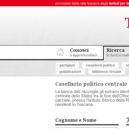
promosso dalla rete toscana degli
Istituti per
ToscanaNovecento Portale di Storia Contemporanea
Conosci
Ricerca
e approfondisci
in fonti e mate
partigiani
casellario politico
s
pubblicazioni
biblioteca virtuale
Casellario politico centrale
La banca dati raccoglie gli estremi ident
centrale dello Stato) tra la fine dell'Ott
parziale, presso l'Istituto Storico dell
residenti in Toscana.
Cognome e Nome