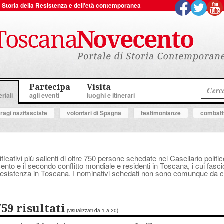
 la Storia della Resistenza e dell'età contemporanea
Partecipa
Visita
riali
agli eventi
luoghi e itinerari
tragi nazifasciste
volontari di Spagna
testimonianze
combatte
ificativi più salienti di oltre 750 persone schedate nel Casellario polit
ocento e il secondo conflitto mondiale e residenti in Toscana, i cui fasc
a Resistenza in Toscana. I nominativi schedati non sono comunque da con
759 risultati
(visualizzati da 1 a 20)