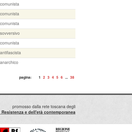
comunista
comunista
comunista
sovversivo
comunista
antifascista
anarchico
pagina:
1
2
3
4
5
6
...
38
promosso dalla rete toscana degli
lla Resistenza e dell'età contemporanea