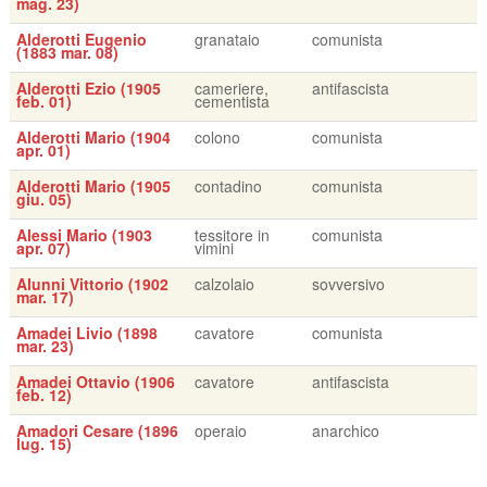
mag. 23)
Alderotti Eugenio
granataio
comunista
(1883 mar. 08)
Alderotti Ezio (1905
cameriere,
antifascista
feb. 01)
cementista
Alderotti Mario (1904
colono
comunista
apr. 01)
Alderotti Mario (1905
contadino
comunista
giu. 05)
Alessi Mario (1903
tessitore in
comunista
apr. 07)
vimini
Alunni Vittorio (1902
calzolaio
sovversivo
mar. 17)
Amadei Livio (1898
cavatore
comunista
mar. 23)
Amadei Ottavio (1906
cavatore
antifascista
feb. 12)
Amadori Cesare (1896
operaio
anarchico
lug. 15)