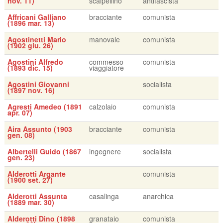
nov. 11)
scalpellino
antifascista
Affricani Galliano
bracciante
comunista
(1896 mar. 13)
Agostinetti Mario
manovale
comunista
(1902 giu. 26)
Agostini Alfredo
commesso
comunista
(1893 dic. 15)
viaggiatore
Agostini Giovanni
socialista
(1897 nov. 16)
Agresti Amedeo (1891
calzolaio
comunista
apr. 07)
Aira Assunto (1903
bracciante
comunista
gen. 08)
Albertelli Guido (1867
ingegnere
socialista
gen. 23)
Alderotti Argante
comunista
(1900 set. 27)
Alderotti Assunta
casalinga
anarchica
(1889 mar. 30)
Alderotti Dino (1898
granataio
comunista