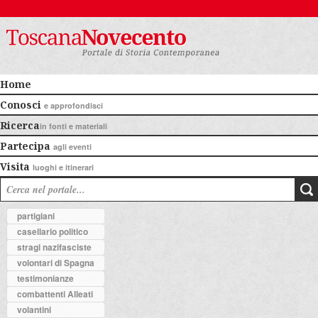
Home
Conosci
e approfondisci
Ricerca
in fonti e materiali
Partecipa
agli eventi
Visita
luoghi e itinerari
partigiani
casellario politico
stragi nazifasciste
volontari di Spagna
testimonianze
combattenti Alleati
volantini