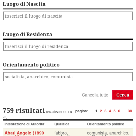
Luogo di Nascita
Luogo di Residenza
Orientamento politico
Cerca
759 risultati
pagina:
1
2
3
4
5
6
...
38
(visualizzati da 1 a
20)
Intestazione di Autorita'
Qualifica
Orientamento politico
Abati Angelo (1890
fabbro,
comunista, anarchico,