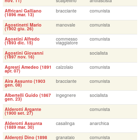
nov. 11)
scalpellino
antifascista
Affricani Galliano
bracciante
comunista
(1896 mar. 13)
Agostinetti Mario
manovale
comunista
(1902 giu. 26)
Agostini Alfredo
commesso
comunista
(1893 dic. 15)
viaggiatore
Agostini Giovanni
socialista
(1897 nov. 16)
Agresti Amedeo (1891
calzolaio
comunista
apr. 07)
Aira Assunto (1903
bracciante
comunista
gen. 08)
Albertelli Guido (1867
ingegnere
socialista
gen. 23)
Alderotti Argante
comunista
(1900 set. 27)
Alderotti Assunta
casalinga
anarchica
(1889 mar. 30)
Alderotti Dino (1898
granataio
comunista