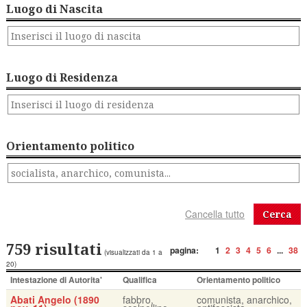
Luogo di Nascita
Luogo di Residenza
Orientamento politico
Cerca
759 risultati
pagina:
1
2
3
4
5
6
...
38
(visualizzati da 1 a
20)
Intestazione di Autorita'
Qualifica
Orientamento politico
Abati Angelo (1890
fabbro,
comunista, anarchico,