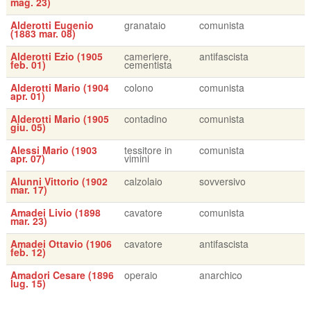
mag. 23)
Alderotti Eugenio
granataio
comunista
(1883 mar. 08)
Alderotti Ezio (1905
cameriere,
antifascista
feb. 01)
cementista
Alderotti Mario (1904
colono
comunista
apr. 01)
Alderotti Mario (1905
contadino
comunista
giu. 05)
Alessi Mario (1903
tessitore in
comunista
apr. 07)
vimini
Alunni Vittorio (1902
calzolaio
sovversivo
mar. 17)
Amadei Livio (1898
cavatore
comunista
mar. 23)
Amadei Ottavio (1906
cavatore
antifascista
feb. 12)
Amadori Cesare (1896
operaio
anarchico
lug. 15)