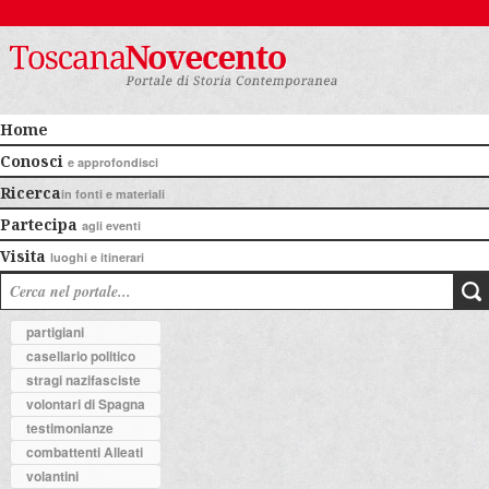
Home
Conosci
e approfondisci
Ricerca
in fonti e materiali
Partecipa
agli eventi
Visita
luoghi e itinerari
partigiani
casellario politico
stragi nazifasciste
volontari di Spagna
testimonianze
combattenti Alleati
volantini