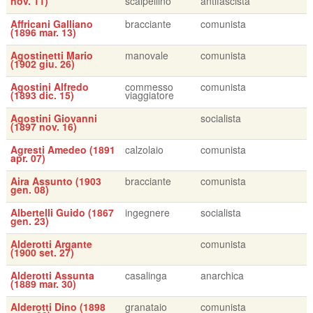
nov. 11)
scalpellino
antifascista
Affricani Galliano
bracciante
comunista
(1896 mar. 13)
Agostinetti Mario
manovale
comunista
(1902 giu. 26)
Agostini Alfredo
commesso
comunista
(1893 dic. 15)
viaggiatore
Agostini Giovanni
socialista
(1897 nov. 16)
Agresti Amedeo (1891
calzolaio
comunista
apr. 07)
Aira Assunto (1903
bracciante
comunista
gen. 08)
Albertelli Guido (1867
ingegnere
socialista
gen. 23)
Alderotti Argante
comunista
(1900 set. 27)
Alderotti Assunta
casalinga
anarchica
(1889 mar. 30)
Alderotti Dino (1898
granataio
comunista