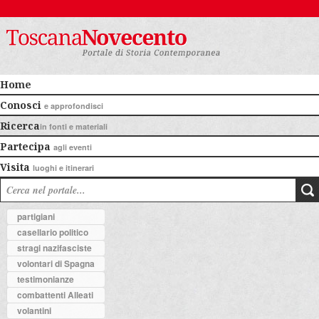
Home
Conosci
e approfondisci
Ricerca
in fonti e materiali
Partecipa
agli eventi
Visita
luoghi e itinerari
partigiani
casellario politico
stragi nazifasciste
volontari di Spagna
testimonianze
combattenti Alleati
volantini