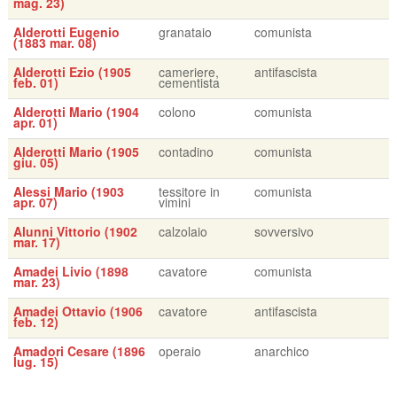
mag. 23)
Alderotti Eugenio
granataio
comunista
(1883 mar. 08)
Alderotti Ezio (1905
cameriere,
antifascista
feb. 01)
cementista
Alderotti Mario (1904
colono
comunista
apr. 01)
Alderotti Mario (1905
contadino
comunista
giu. 05)
Alessi Mario (1903
tessitore in
comunista
apr. 07)
vimini
Alunni Vittorio (1902
calzolaio
sovversivo
mar. 17)
Amadei Livio (1898
cavatore
comunista
mar. 23)
Amadei Ottavio (1906
cavatore
antifascista
feb. 12)
Amadori Cesare (1896
operaio
anarchico
lug. 15)