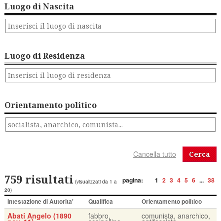
Luogo di Nascita
Luogo di Residenza
Orientamento politico
Cerca
759 risultati
pagina:
1
2
3
4
5
6
...
38
(visualizzati da 1 a
20)
Intestazione di Autorita'
Qualifica
Orientamento politico
Abati Angelo (1890
fabbro,
comunista, anarchico,