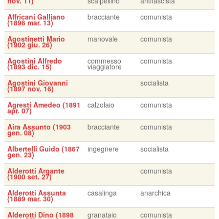
nov. 11)
scalpellino
antifascista
Affricani Galliano
bracciante
comunista
(1896 mar. 13)
Agostinetti Mario
manovale
comunista
(1902 giu. 26)
Agostini Alfredo
commesso
comunista
(1893 dic. 15)
viaggiatore
Agostini Giovanni
socialista
(1897 nov. 16)
Agresti Amedeo (1891
calzolaio
comunista
apr. 07)
Aira Assunto (1903
bracciante
comunista
gen. 08)
Albertelli Guido (1867
ingegnere
socialista
gen. 23)
Alderotti Argante
comunista
(1900 set. 27)
Alderotti Assunta
casalinga
anarchica
(1889 mar. 30)
Alderotti Dino (1898
granataio
comunista