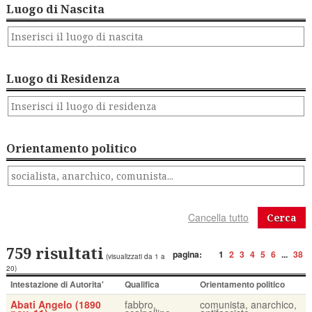
Luogo di Nascita
Luogo di Residenza
Orientamento politico
Cerca
759 risultati
pagina:
1
2
3
4
5
6
...
38
(visualizzati da 1 a
20)
Intestazione di Autorita'
Qualifica
Orientamento politico
Abati Angelo (1890
fabbro,
comunista, anarchico,