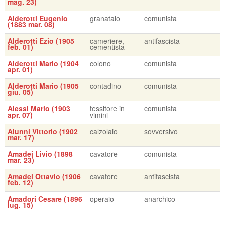
mag. 23)
Alderotti Eugenio
granataio
comunista
(1883 mar. 08)
Alderotti Ezio (1905
cameriere,
antifascista
feb. 01)
cementista
Alderotti Mario (1904
colono
comunista
apr. 01)
Alderotti Mario (1905
contadino
comunista
giu. 05)
Alessi Mario (1903
tessitore in
comunista
apr. 07)
vimini
Alunni Vittorio (1902
calzolaio
sovversivo
mar. 17)
Amadei Livio (1898
cavatore
comunista
mar. 23)
Amadei Ottavio (1906
cavatore
antifascista
feb. 12)
Amadori Cesare (1896
operaio
anarchico
lug. 15)