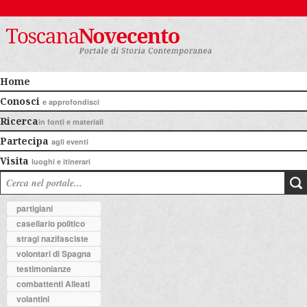
Home
Conosci
e approfondisci
Ricerca
in fonti e materiali
Partecipa
agli eventi
Visita
luoghi e itinerari
partigiani
casellario politico
stragi nazifasciste
volontari di Spagna
testimonianze
combattenti Alleati
volantini