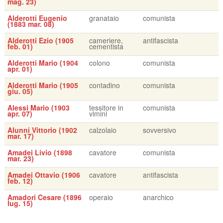
mag. 23)
Alderotti Eugenio
granataio
comunista
(1883 mar. 08)
Alderotti Ezio (1905
cameriere,
antifascista
feb. 01)
cementista
Alderotti Mario (1904
colono
comunista
apr. 01)
Alderotti Mario (1905
contadino
comunista
giu. 05)
Alessi Mario (1903
tessitore in
comunista
apr. 07)
vimini
Alunni Vittorio (1902
calzolaio
sovversivo
mar. 17)
Amadei Livio (1898
cavatore
comunista
mar. 23)
Amadei Ottavio (1906
cavatore
antifascista
feb. 12)
Amadori Cesare (1896
operaio
anarchico
lug. 15)