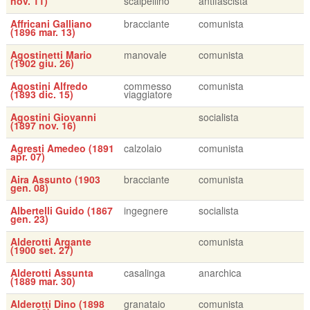
nov. 11)
scalpellino
antifascista
Affricani Galliano
bracciante
comunista
(1896 mar. 13)
Agostinetti Mario
manovale
comunista
(1902 giu. 26)
Agostini Alfredo
commesso
comunista
(1893 dic. 15)
viaggiatore
Agostini Giovanni
socialista
(1897 nov. 16)
Agresti Amedeo (1891
calzolaio
comunista
apr. 07)
Aira Assunto (1903
bracciante
comunista
gen. 08)
Albertelli Guido (1867
ingegnere
socialista
gen. 23)
Alderotti Argante
comunista
(1900 set. 27)
Alderotti Assunta
casalinga
anarchica
(1889 mar. 30)
Alderotti Dino (1898
granataio
comunista