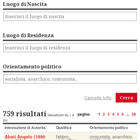
Luogo di Nascita
Luogo di Residenza
Orientamento politico
Cerca
759 risultati
pagina:
1
2
3
4
5
6
...
38
(visualizzati da 1 a
20)
Intestazione di Autorita'
Qualifica
Orientamento politico
Abati Angelo (1890
fabbro,
comunista, anarchico,