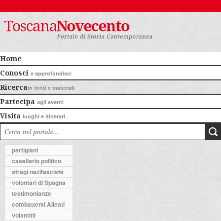
Home
Conosci
e approfondisci
Ricerca
in fonti e materiali
Partecipa
agli eventi
Visita
luoghi e itinerari
partigiani
casellario politico
stragi nazifasciste
volontari di Spagna
testimonianze
combattenti Alleati
volantini