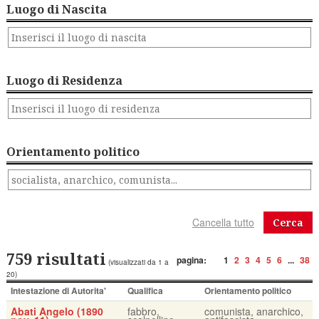
Luogo di Nascita
Luogo di Residenza
Orientamento politico
Cerca
759 risultati
pagina:
1
2
3
4
5
6
...
38
(visualizzati da 1 a
20)
Intestazione di Autorita'
Qualifica
Orientamento politico
Abati Angelo (1890
fabbro,
comunista, anarchico,