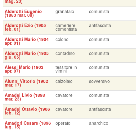
mag. 23)
Alderotti Eugenio
granataio
comunista
(1883 mar. 08)
Alderotti Ezio (1905
cameriere,
antifascista
feb. 01)
cementista
Alderotti Mario (1904
colono
comunista
apr. 01)
Alderotti Mario (1905
contadino
comunista
giu. 05)
Alessi Mario (1903
tessitore in
comunista
apr. 07)
vimini
Alunni Vittorio (1902
calzolaio
sovversivo
mar. 17)
Amadei Livio (1898
cavatore
comunista
mar. 23)
Amadei Ottavio (1906
cavatore
antifascista
feb. 12)
Amadori Cesare (1896
operaio
anarchico
lug. 15)