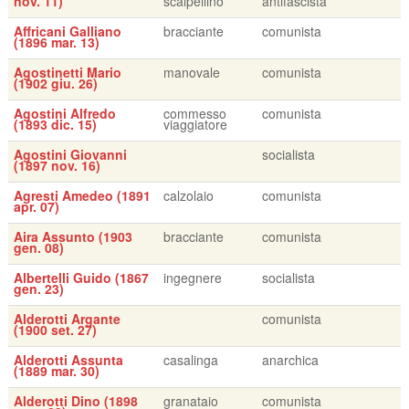
nov. 11)
scalpellino
antifascista
Affricani Galliano
bracciante
comunista
(1896 mar. 13)
Agostinetti Mario
manovale
comunista
(1902 giu. 26)
Agostini Alfredo
commesso
comunista
(1893 dic. 15)
viaggiatore
Agostini Giovanni
socialista
(1897 nov. 16)
Agresti Amedeo (1891
calzolaio
comunista
apr. 07)
Aira Assunto (1903
bracciante
comunista
gen. 08)
Albertelli Guido (1867
ingegnere
socialista
gen. 23)
Alderotti Argante
comunista
(1900 set. 27)
Alderotti Assunta
casalinga
anarchica
(1889 mar. 30)
Alderotti Dino (1898
granataio
comunista