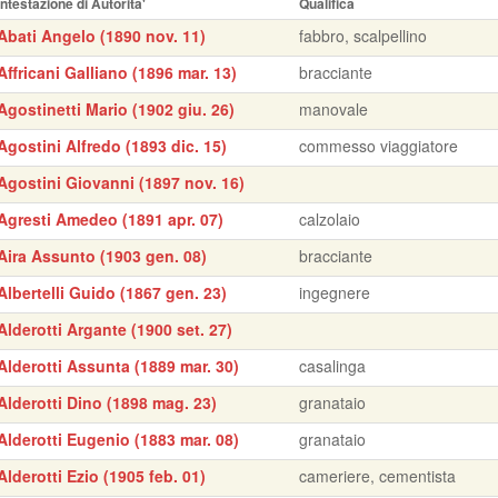
Intestazione di Autorita'
Qualifica
Abati Angelo (1890 nov. 11)
fabbro, scalpellino
Affricani Galliano (1896 mar. 13)
bracciante
Agostinetti Mario (1902 giu. 26)
manovale
Agostini Alfredo (1893 dic. 15)
commesso viaggiatore
Agostini Giovanni (1897 nov. 16)
Agresti Amedeo (1891 apr. 07)
calzolaio
Aira Assunto (1903 gen. 08)
bracciante
Albertelli Guido (1867 gen. 23)
ingegnere
Alderotti Argante (1900 set. 27)
Alderotti Assunta (1889 mar. 30)
casalinga
Alderotti Dino (1898 mag. 23)
granataio
Alderotti Eugenio (1883 mar. 08)
granataio
Alderotti Ezio (1905 feb. 01)
cameriere, cementista