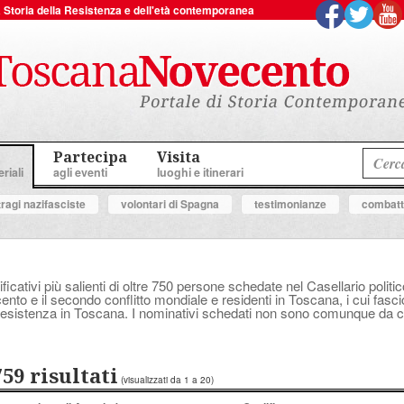
 la Storia della Resistenza e dell'età contemporanea
Partecipa
Visita
riali
agli eventi
luoghi e itinerari
tragi nazifasciste
volontari di Spagna
testimonianze
combatte
ificativi più salienti di oltre 750 persone schedate nel Casellario polit
ocento e il secondo conflitto mondiale e residenti in Toscana, i cui fasc
a Resistenza in Toscana. I nominativi schedati non sono comunque da con
759 risultati
(visualizzati da 1 a 20)