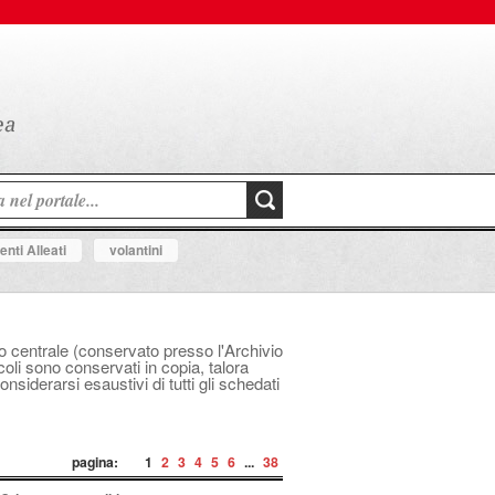
nti Alleati
volantini
ico centrale (conservato presso l'Archivio
icoli sono conservati in copia, talora
siderarsi esaustivi di tutti gli schedati
pagina:
1
2
3
4
5
6
...
38