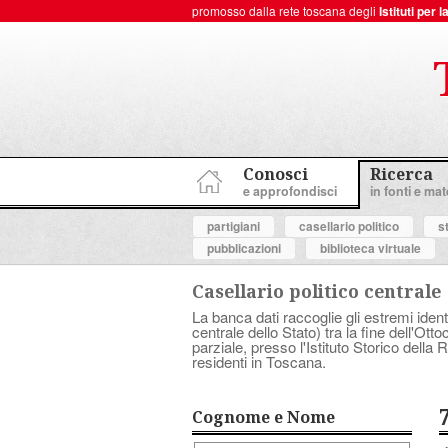
promosso dalla rete toscana degli
Istituti per
ToscanaNovecento Portale di Storia Contemporanea
Conosci
Ricerca
e approfondisci
in fonti e mate
partigiani
casellario politico
s
pubblicazioni
biblioteca virtuale
Casellario politico centrale
La banca dati raccoglie gli estremi ident
centrale dello Stato) tra la fine dell'Ott
parziale, presso l'Istituto Storico dell
residenti in Toscana.
Cognome e Nome