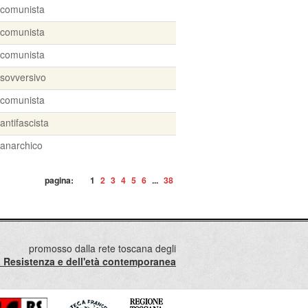
comunista
comunista
comunista
sovversivo
comunista
antifascista
anarchico
pagina:
1
2
3
4
5
6
...
38
promosso dalla rete toscana degli
lla Resistenza e dell'età contemporanea