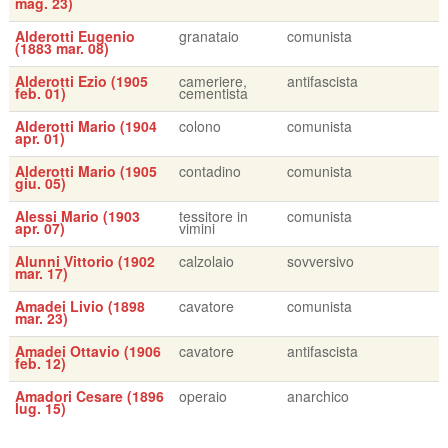
mag. 23)
Alderotti Eugenio
granataio
comunista
(1883 mar. 08)
Alderotti Ezio (1905
cameriere,
antifascista
feb. 01)
cementista
Alderotti Mario (1904
colono
comunista
apr. 01)
Alderotti Mario (1905
contadino
comunista
giu. 05)
Alessi Mario (1903
tessitore in
comunista
apr. 07)
vimini
Alunni Vittorio (1902
calzolaio
sovversivo
mar. 17)
Amadei Livio (1898
cavatore
comunista
mar. 23)
Amadei Ottavio (1906
cavatore
antifascista
feb. 12)
Amadori Cesare (1896
operaio
anarchico
lug. 15)