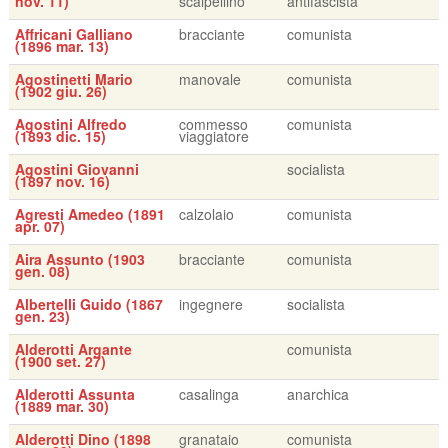
nov. 11)
scalpellino
antifascista
Affricani Galliano
bracciante
comunista
(1896 mar. 13)
Agostinetti Mario
manovale
comunista
(1902 giu. 26)
Agostini Alfredo
commesso
comunista
(1893 dic. 15)
viaggiatore
Agostini Giovanni
socialista
(1897 nov. 16)
Agresti Amedeo (1891
calzolaio
comunista
apr. 07)
Aira Assunto (1903
bracciante
comunista
gen. 08)
Albertelli Guido (1867
ingegnere
socialista
gen. 23)
Alderotti Argante
comunista
(1900 set. 27)
Alderotti Assunta
casalinga
anarchica
(1889 mar. 30)
Alderotti Dino (1898
granataio
comunista