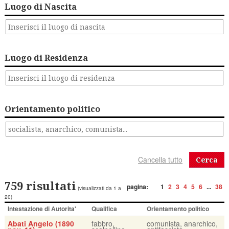
Luogo di Nascita
Luogo di Residenza
Orientamento politico
Cerca
759 risultati
pagina:
1
2
3
4
5
6
...
38
(visualizzati da 1 a
20)
Intestazione di Autorita'
Qualifica
Orientamento politico
Abati Angelo (1890
fabbro,
comunista, anarchico,