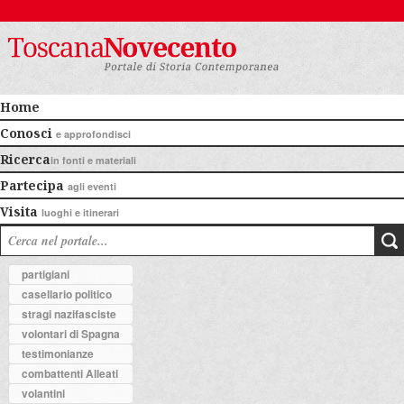
Home
Conosci
e approfondisci
Ricerca
in fonti e materiali
Partecipa
agli eventi
Visita
luoghi e itinerari
partigiani
casellario politico
stragi nazifasciste
volontari di Spagna
testimonianze
combattenti Alleati
volantini