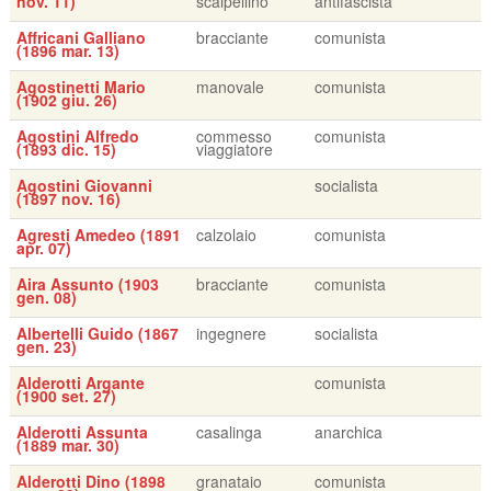
nov. 11)
scalpellino
antifascista
Affricani Galliano
bracciante
comunista
(1896 mar. 13)
Agostinetti Mario
manovale
comunista
(1902 giu. 26)
Agostini Alfredo
commesso
comunista
(1893 dic. 15)
viaggiatore
Agostini Giovanni
socialista
(1897 nov. 16)
Agresti Amedeo (1891
calzolaio
comunista
apr. 07)
Aira Assunto (1903
bracciante
comunista
gen. 08)
Albertelli Guido (1867
ingegnere
socialista
gen. 23)
Alderotti Argante
comunista
(1900 set. 27)
Alderotti Assunta
casalinga
anarchica
(1889 mar. 30)
Alderotti Dino (1898
granataio
comunista