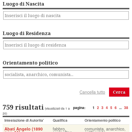
Luogo di Nascita
Luogo di Residenza
Orientamento politico
Cerca
759 risultati
pagina:
1
2
3
4
5
6
...
38
(visualizzati da 1 a
20)
Intestazione di Autorita'
Qualifica
Orientamento politico
Abati Angelo (1890
fabbro,
comunista, anarchico,