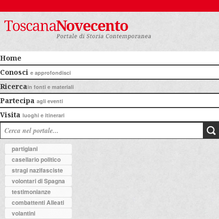
Home
Conosci
e approfondisci
Ricerca
in fonti e materiali
Partecipa
agli eventi
Visita
luoghi e itinerari
partigiani
casellario politico
stragi nazifasciste
volontari di Spagna
testimonianze
combattenti Alleati
volantini