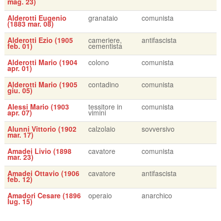
mag. 23)
Alderotti Eugenio
granataio
comunista
(1883 mar. 08)
Alderotti Ezio (1905
cameriere,
antifascista
feb. 01)
cementista
Alderotti Mario (1904
colono
comunista
apr. 01)
Alderotti Mario (1905
contadino
comunista
giu. 05)
Alessi Mario (1903
tessitore in
comunista
apr. 07)
vimini
Alunni Vittorio (1902
calzolaio
sovversivo
mar. 17)
Amadei Livio (1898
cavatore
comunista
mar. 23)
Amadei Ottavio (1906
cavatore
antifascista
feb. 12)
Amadori Cesare (1896
operaio
anarchico
lug. 15)