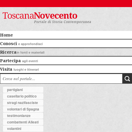
Home
Conosci
e approfondisci
Ricerca
in fonti e materiali
Partecipa
agli eventi
Visita
luoghi e itinerari
partigiani
casellario politico
stragi nazifasciste
volontari di Spagna
testimonianze
combattenti Alleati
volantini