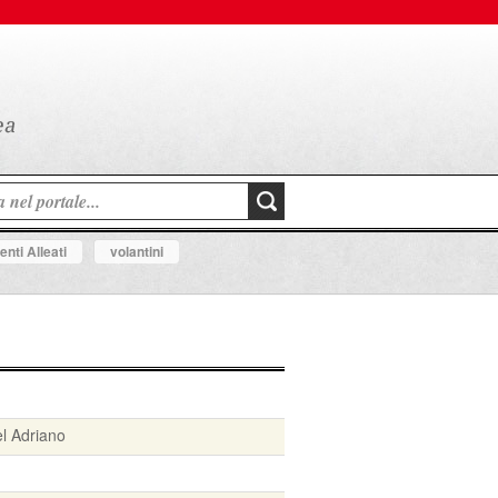
nti Alleati
volantini
l Adriano