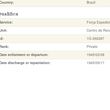
Country:
Brazil
ualifica
Service:
Força Expedicio
Unit:
Centro de Rec
Id:
1G-266287
Rank:
Private
Date enlistment or departure:
1945/02/08
Date discharge or repatriation:
1945/09/17