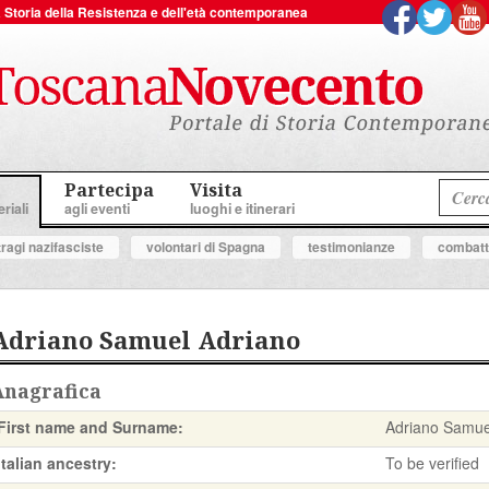
 la Storia della Resistenza e dell'età contemporanea
Partecipa
Visita
riali
agli eventi
luoghi e itinerari
tragi nazifasciste
volontari di Spagna
testimonianze
combatte
Adriano Samuel Adriano
Anagrafica
First name and Surname:
Adriano Samue
Italian ancestry:
To be verified