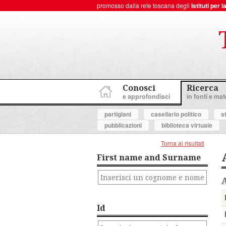
promosso dalla rete toscana degli
Istituti per
ToscanaNovecento Portale di Storia Contemporanea
Conosci
Ricerca
e approfondisci
in fonti e mate
partigiani
casellario politico
s
pubblicazioni
biblioteca virtuale
Torna ai risultati
First name and Surname
Id