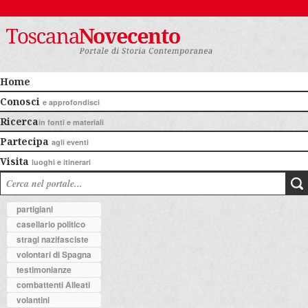
Home
Conosci
e approfondisci
Ricerca
in fonti e materiali
Partecipa
agli eventi
Visita
luoghi e itinerari
partigiani
casellario politico
stragi nazifasciste
volontari di Spagna
testimonianze
combattenti Alleati
volantini