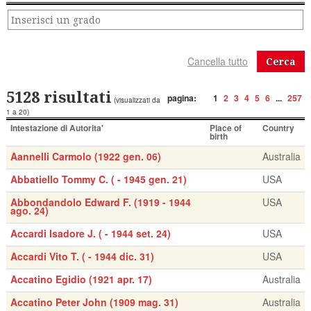
Cerca
5128 risultati
pagina:
1
2
3
4
5
6
...
257
(visualizzati da
1 a 20)
Intestazione di Autorita'
Place of
Country
birth
Aannelli Carmolo (1922 gen. 06)
Australia
Abbatiello Tommy C. ( - 1945 gen. 21)
USA
Abbondandolo Edward F. (1919 - 1944
USA
ago. 24)
Accardi Isadore J. ( - 1944 set. 24)
USA
Accardi Vito T. ( - 1944 dic. 31)
USA
Accatino Egidio (1921 apr. 17)
Australia
Accatino Peter John (1909 mag. 31)
Australia