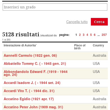
Cerca
5128 risultati
pagina:
1
2
3
4
5
6
...
257
(visualizzati da
1 a 20)
Intestazione di Autorita'
Place of
Country
birth
Aannelli Carmolo (1922 gen. 06)
Australia
Abbatiello Tommy C. ( - 1945 gen. 21)
USA
Abbondandolo Edward F. (1919 - 1944
USA
ago. 24)
Accardi Isadore J. ( - 1944 set. 24)
USA
Accardi Vito T. ( - 1944 dic. 31)
USA
Accatino Egidio (1921 apr. 17)
Australia
Accatino Peter John (1909 mag. 31)
Australia