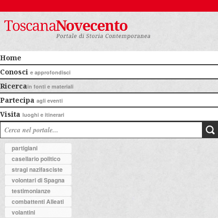
Home
Conosci
e approfondisci
Ricerca
in fonti e materiali
Partecipa
agli eventi
Visita
luoghi e itinerari
partigiani
casellario politico
stragi nazifasciste
volontari di Spagna
testimonianze
combattenti Alleati
volantini