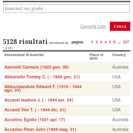
Cerca
5128 risultati
pagina:
1
2
3
4
5
6
...
257
(visualizzati da
1 a 20)
Intestazione di Autorita'
Place of
Country
birth
Aannelli Carmolo (1922 gen. 06)
Australia
Abbatiello Tommy C. ( - 1945 gen. 21)
USA
Abbondandolo Edward F. (1919 - 1944
USA
ago. 24)
Accardi Isadore J. ( - 1944 set. 24)
USA
Accardi Vito T. ( - 1944 dic. 31)
USA
Accatino Egidio (1921 apr. 17)
Australia
Accatino Peter John (1909 mag. 31)
Australia