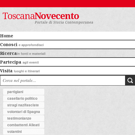
Home
Conosci
e approfondisci
Ricerca
in fonti e materiali
Partecipa
agli eventi
Visita
luoghi e itinerari
partigiani
casellario politico
stragi nazifasciste
volontari di Spagna
testimonianze
combattenti Alleati
volantini