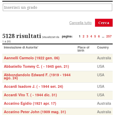
Cerca
5128 risultati
pagina:
1
2
3
4
5
6
...
257
(visualizzati da
1 a 20)
Intestazione di Autorita'
Place of
Country
birth
Aannelli Carmolo (1922 gen. 06)
Australia
Abbatiello Tommy C. ( - 1945 gen. 21)
USA
Abbondandolo Edward F. (1919 - 1944
USA
ago. 24)
Accardi Isadore J. ( - 1944 set. 24)
USA
Accardi Vito T. ( - 1944 dic. 31)
USA
Accatino Egidio (1921 apr. 17)
Australia
Accatino Peter John (1909 mag. 31)
Australia