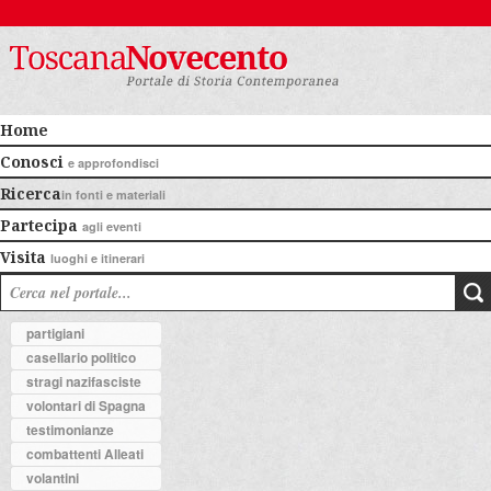
Home
Conosci
e approfondisci
Ricerca
in fonti e materiali
Partecipa
agli eventi
Visita
luoghi e itinerari
partigiani
casellario politico
stragi nazifasciste
volontari di Spagna
testimonianze
combattenti Alleati
volantini