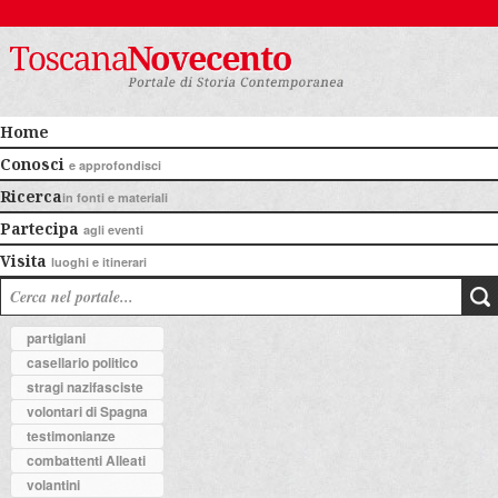
Home
Conosci
e approfondisci
Ricerca
in fonti e materiali
Partecipa
agli eventi
Visita
luoghi e itinerari
partigiani
casellario politico
stragi nazifasciste
volontari di Spagna
testimonianze
combattenti Alleati
volantini