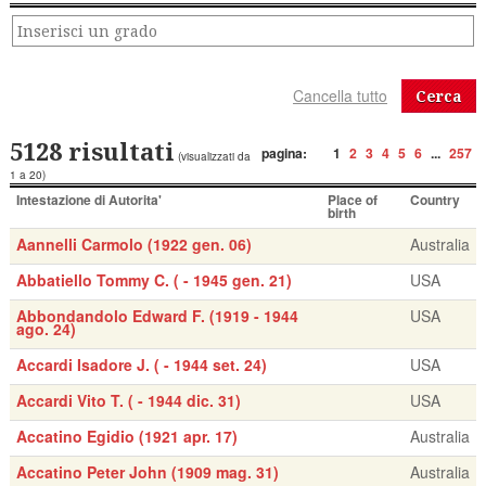
Cerca
5128 risultati
pagina:
1
2
3
4
5
6
...
257
(visualizzati da
1 a 20)
Intestazione di Autorita'
Place of
Country
birth
Aannelli Carmolo (1922 gen. 06)
Australia
Abbatiello Tommy C. ( - 1945 gen. 21)
USA
Abbondandolo Edward F. (1919 - 1944
USA
ago. 24)
Accardi Isadore J. ( - 1944 set. 24)
USA
Accardi Vito T. ( - 1944 dic. 31)
USA
Accatino Egidio (1921 apr. 17)
Australia
Accatino Peter John (1909 mag. 31)
Australia