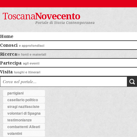
Home
Conosci
e approfondisci
Ricerca
in fonti e materiali
Partecipa
agli eventi
Visita
luoghi e itinerari
partigiani
casellario politico
stragi nazifasciste
volontari di Spagna
testimonianze
combattenti Alleati
volantini