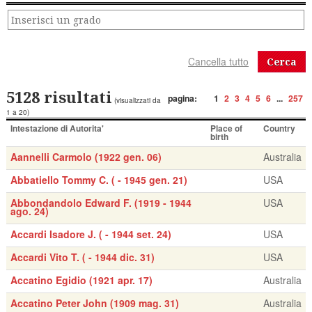
Cerca
5128 risultati
pagina:
1
2
3
4
5
6
...
257
(visualizzati da
1 a 20)
Intestazione di Autorita'
Place of
Country
birth
Aannelli Carmolo (1922 gen. 06)
Australia
Abbatiello Tommy C. ( - 1945 gen. 21)
USA
Abbondandolo Edward F. (1919 - 1944
USA
ago. 24)
Accardi Isadore J. ( - 1944 set. 24)
USA
Accardi Vito T. ( - 1944 dic. 31)
USA
Accatino Egidio (1921 apr. 17)
Australia
Accatino Peter John (1909 mag. 31)
Australia