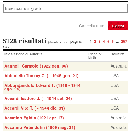
Cerca
5128 risultati
pagina:
1
2
3
4
5
6
...
257
(visualizzati da
1 a 20)
Intestazione di Autorita'
Place of
Country
birth
Aannelli Carmolo (1922 gen. 06)
Australia
Abbatiello Tommy C. ( - 1945 gen. 21)
USA
Abbondandolo Edward F. (1919 - 1944
USA
ago. 24)
Accardi Isadore J. ( - 1944 set. 24)
USA
Accardi Vito T. ( - 1944 dic. 31)
USA
Accatino Egidio (1921 apr. 17)
Australia
Accatino Peter John (1909 mag. 31)
Australia