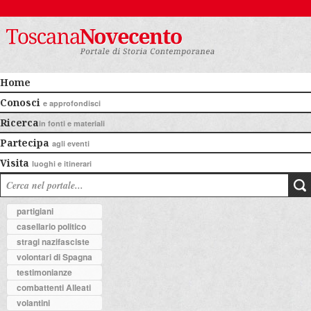
Home
Conosci
e approfondisci
Ricerca
in fonti e materiali
Partecipa
agli eventi
Visita
luoghi e itinerari
partigiani
casellario politico
stragi nazifasciste
volontari di Spagna
testimonianze
combattenti Alleati
volantini