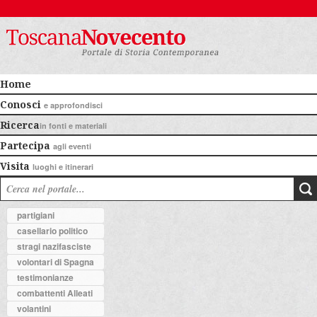
Home
Conosci
e approfondisci
Ricerca
in fonti e materiali
Partecipa
agli eventi
Visita
luoghi e itinerari
partigiani
casellario politico
stragi nazifasciste
volontari di Spagna
testimonianze
combattenti Alleati
volantini