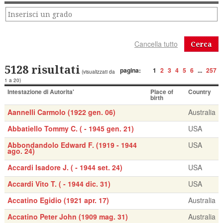
Cerca
5128 risultati
pagina:
1
2
3
4
5
6
...
257
(visualizzati da
1 a 20)
Intestazione di Autorita'
Place of
Country
birth
Aannelli Carmolo (1922 gen. 06)
Australia
Abbatiello Tommy C. ( - 1945 gen. 21)
USA
Abbondandolo Edward F. (1919 - 1944
USA
ago. 24)
Accardi Isadore J. ( - 1944 set. 24)
USA
Accardi Vito T. ( - 1944 dic. 31)
USA
Accatino Egidio (1921 apr. 17)
Australia
Accatino Peter John (1909 mag. 31)
Australia