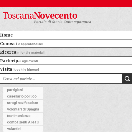
Home
Conosci
e approfondisci
Ricerca
in fonti e materiali
Partecipa
agli eventi
Visita
luoghi e itinerari
partigiani
casellario politico
stragi nazifasciste
volontari di Spagna
testimonianze
combattenti Alleati
volantini