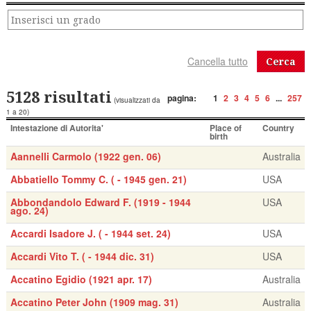
Cerca
5128 risultati
pagina:
1
2
3
4
5
6
...
257
(visualizzati da
1 a 20)
Intestazione di Autorita'
Place of
Country
birth
Aannelli Carmolo (1922 gen. 06)
Australia
Abbatiello Tommy C. ( - 1945 gen. 21)
USA
Abbondandolo Edward F. (1919 - 1944
USA
ago. 24)
Accardi Isadore J. ( - 1944 set. 24)
USA
Accardi Vito T. ( - 1944 dic. 31)
USA
Accatino Egidio (1921 apr. 17)
Australia
Accatino Peter John (1909 mag. 31)
Australia