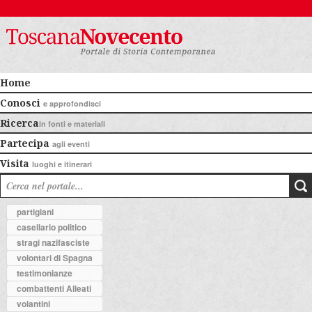
Home
Conosci
e approfondisci
Ricerca
in fonti e materiali
Partecipa
agli eventi
Visita
luoghi e itinerari
partigiani
casellario politico
stragi nazifasciste
volontari di Spagna
testimonianze
combattenti Alleati
volantini