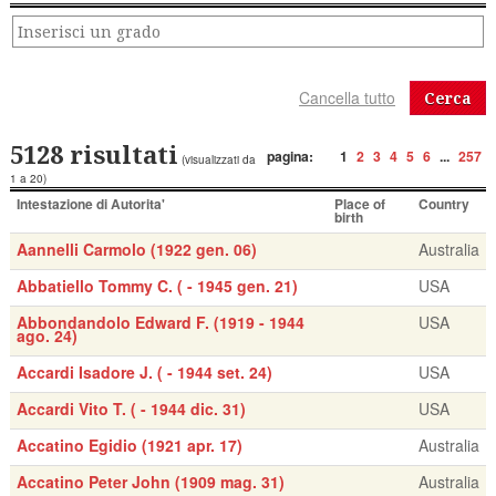
Cerca
5128 risultati
pagina:
1
2
3
4
5
6
...
257
(visualizzati da
1 a 20)
Intestazione di Autorita'
Place of
Country
birth
Aannelli Carmolo (1922 gen. 06)
Australia
Abbatiello Tommy C. ( - 1945 gen. 21)
USA
Abbondandolo Edward F. (1919 - 1944
USA
ago. 24)
Accardi Isadore J. ( - 1944 set. 24)
USA
Accardi Vito T. ( - 1944 dic. 31)
USA
Accatino Egidio (1921 apr. 17)
Australia
Accatino Peter John (1909 mag. 31)
Australia