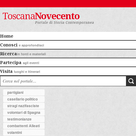
Home
Conosci
e approfondisci
Ricerca
in fonti e materiali
Partecipa
agli eventi
Visita
luoghi e itinerari
partigiani
casellario politico
stragi nazifasciste
volontari di Spagna
testimonianze
combattenti Alleati
volantini