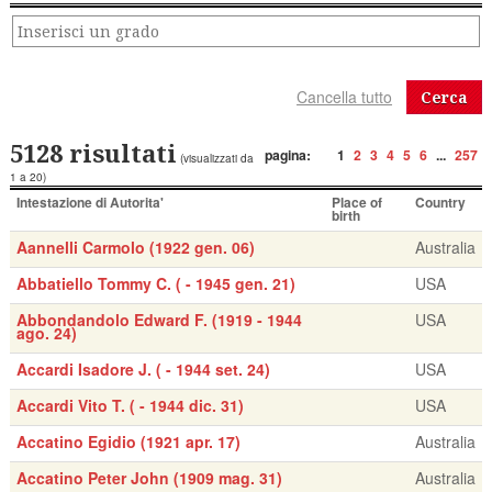
Cerca
5128 risultati
pagina:
1
2
3
4
5
6
...
257
(visualizzati da
1 a 20)
Intestazione di Autorita'
Place of
Country
birth
Aannelli Carmolo (1922 gen. 06)
Australia
Abbatiello Tommy C. ( - 1945 gen. 21)
USA
Abbondandolo Edward F. (1919 - 1944
USA
ago. 24)
Accardi Isadore J. ( - 1944 set. 24)
USA
Accardi Vito T. ( - 1944 dic. 31)
USA
Accatino Egidio (1921 apr. 17)
Australia
Accatino Peter John (1909 mag. 31)
Australia