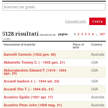
Cerca
5128 risultati
pagina:
1
2
3
4
5
6
...
257
(visualizzati da
1 a 20)
Intestazione di Autorita'
Place of
Country
birth
Aannelli Carmolo (1922 gen. 06)
Australia
Abbatiello Tommy C. ( - 1945 gen. 21)
USA
Abbondandolo Edward F. (1919 - 1944
USA
ago. 24)
Accardi Isadore J. ( - 1944 set. 24)
USA
Accardi Vito T. ( - 1944 dic. 31)
USA
Accatino Egidio (1921 apr. 17)
Australia
Accatino Peter John (1909 mag. 31)
Australia