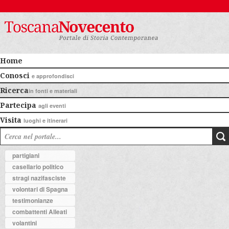
Home
Conosci
e approfondisci
Ricerca
in fonti e materiali
Partecipa
agli eventi
Visita
luoghi e itinerari
partigiani
casellario politico
stragi nazifasciste
volontari di Spagna
testimonianze
combattenti Alleati
volantini