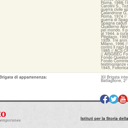
Roma, 1988-1995
Carolini S., Toz
guerra civile s
Calandrone G., 
Roma, 1974 // Lo
guerra di Spag
Spagna caduti ne
Quaderno Aicva
pel mondo. Il p
al 1944, a cura
Pitigliano, 199
1939. Tre anni
Milano, 1996 /
contro il nazi
1985 // ACS C
// AISGREC Fo
Fondo Questur
Fondo Comintern
testimonianze o
1945, Follonic
Brigata di appartenenza:
XII Brigata int
Battaglione, 2
Istituti per la Storia de