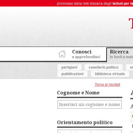
promosso dalla rete toscana degli
Istituti per
ToscanaNovecento Portale di Storia Contemporanea
Conosci
Ricerca
e approfondisci
in fonti e mate
partigiani
casellario politico
s
pubblicazioni
biblioteca virtuale
Torna ai risultati
Cognome e Nome
Orientamento politico