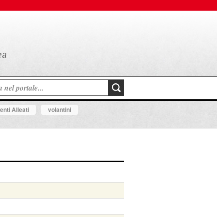
nti Alleati
volantini