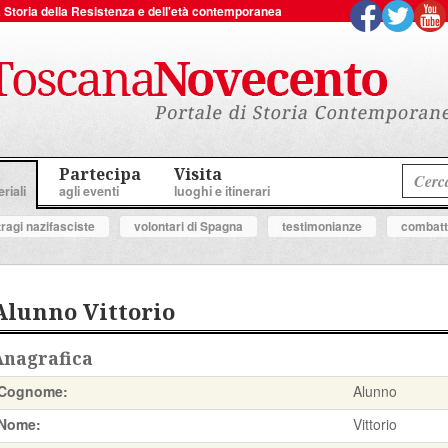
 la Storia della Resistenza e dell'età contemporanea
Partecipa
Visita
riali
agli eventi
luoghi e itinerari
tragi nazifasciste
volontari di Spagna
testimonianze
combatte
Alunno Vittorio
Anagrafica
Cognome:
Alunno
Nome:
Vittorio