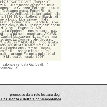
, 19 voll. // Bucci F., Bugiani R.,
zi A., Gli antifascisti grossetani nella
pagnola, La Ginestra, Follonica, 2000. //
La Spagna brucia, Editori Riuniti,
pez A., Antifascisti italiani caduti nella
na 1936-39. Combattenti antifascisti di
lla lotta di Liberazione in Italia,
s n. 1, Roma, 1982 // Banchi A., Si va
artito comunista a Grosseto dalle origini
 di Bucci F., Bugiani R., ARCI,
3. // La Spagna nel nostro cuore, 1936-
 di storia da non dimenticare, AICVAS,
/ Capitini Maccabruni N., La Maremma
-fascismo, La Commerciale, Grosseto,
PC // Aicvas // AISGREC Fondo Trueba
ndo Resistenza in Maremma // ASGr
a // Fondazione Gramsci (Roma),
 // ""Il mi' paese è libero"" : fra
rali e carteggi: Follonica dal 1940 al
a : Biblioteca comunale, 1996"
ernazionale (Brigata Garibaldi, 4°
° compagnia)
promosso dalla rete toscana degli
lla Resistenza e dell'età contemporanea