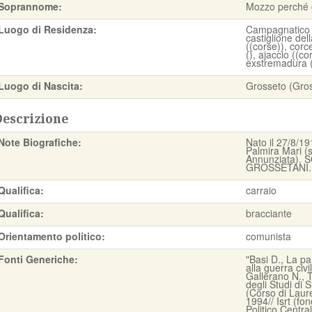
Soprannome:
Mozzo perché g
Luogo di Residenza:
Campagnatico (
castiglione del
((corse)), corc
(), ajaccio ((co
exstremadura ()
Luogo di Nascita:
Grosseto (Gro
Descrizione
Note Biografiche:
Nato il 27/8/1
Palmira Mari (
Annunziata).
GROSSETANI.
Qualifica:
carraio
Qualifica:
bracciante
Orientamento politico:
comunista
Fonti Generiche:
"Basi D., La pa
alla guerra civ
Gallerano N., T
degli Studi di S
(Corso di Laur
1994// Isrt (fon
Politico Centra