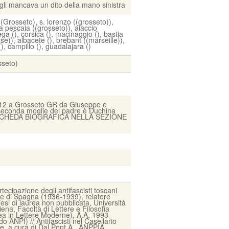
li mancava un dito della mano sinistra
Grosseto), s. lorenzo ((grosseto)),
la pescaia ((grosseto)), aiaccio
ega (), corsica (), macinaggio (), bastia
rse)), albacete (), brebant ((marseille)),
, campillo (), guadalajara ()
sseto)
912 a Grosseto GR da Giuseppe e
seconda moglie del padre è Duchina
 SCHEDA BIOGRAFICA NELLA SEZIONE
rtecipazione degli antifascisti toscani
ile di Spagna (1936-1939), relatore
esi di laurea non pubblicata, Università
iena, Facoltà di Lettere e Filosofia
ea in Lettere Moderne), A.A. 1993-
do ANPI) // Antifascisti nel Casellario
le, a cura di Dal Pont A., ANPPIA,