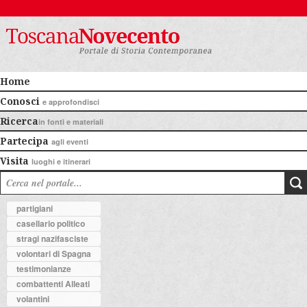
Home
Conosci
e approfondisci
Ricerca
in fonti e materiali
Partecipa
agli eventi
Visita
luoghi e itinerari
partigiani
casellario politico
stragi nazifasciste
volontari di Spagna
testimonianze
combattenti Alleati
volantini