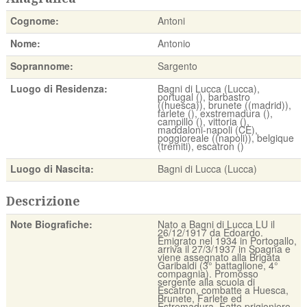
Cognome:
Antoni
Nome:
Antonio
Soprannome:
Sargento
Luogo di Residenza:
Bagni di Lucca (Lucca),
portugal (), barbastro
((huesca)), brunete ((madrid)),
farlete (), exstremadura (),
campillo (), vittoria (),
maddaloni-napoli (CE),
poggioreale ((napoli)), belgique
(tremiti), escatron ()
Luogo di Nascita:
Bagni di Lucca (Lucca)
Descrizione
Note Biografiche:
Nato a Bagni di Lucca LU il
26/12/1917 da Edoardo.
Emigrato nel 1934 in Portogallo,
arriva il 27/3/1937 in Spagna e
viene assegnato alla Brigata
Garibaldi (3° battaglione, 4°
compagnia). Promosso
sergente alla scuola di
Escatron, combatte a Huesca,
Brunete, Farlete ed
Estremadura. Fatto prigioniero