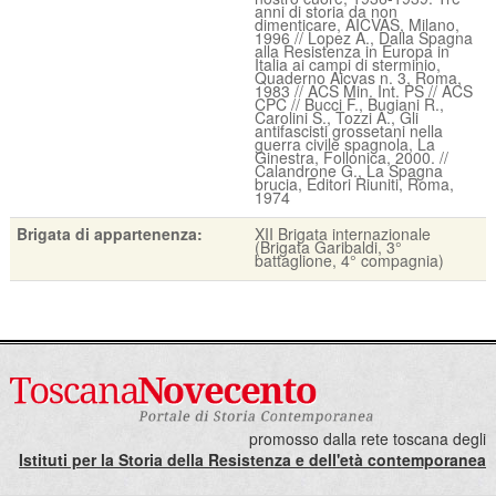
anni di storia da non
dimenticare, AICVAS, Milano,
1996 // Lopez A., Dalla Spagna
alla Resistenza in Europa in
Italia ai campi di sterminio,
Quaderno Aicvas n. 3, Roma,
1983 // ACS Min. Int. PS // ACS
CPC // Bucci F., Bugiani R.,
Carolini S., Tozzi A., Gli
antifascisti grossetani nella
guerra civile spagnola, La
Ginestra, Follonica, 2000. //
Calandrone G., La Spagna
brucia, Editori Riuniti, Roma,
1974
Brigata di appartenenza:
XII Brigata internazionale
(Brigata Garibaldi, 3°
battaglione, 4° compagnia)
promosso dalla rete toscana degli
Istituti per la Storia della Resistenza e dell'età contemporanea