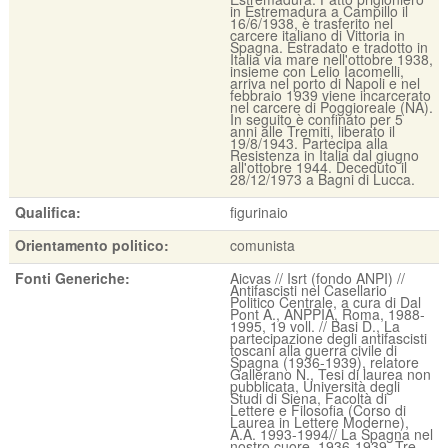
in Estremadura a Campillo il
16/6/1938, è trasferito nel
carcere italiano di Vittoria in
Spagna. Estradato e tradotto in
Italia via mare nell'ottobre 1938,
insieme con Lelio Iacomelli,
arriva nel porto di Napoli e nel
febbraio 1939 viene incarcerato
nel carcere di Poggioreale (NA).
In seguito è confinato per 5
anni alle Tremiti, liberato il
19/8/1943. Partecipa alla
Resistenza in Italia dal giugno
all'ottobre 1944. Deceduto il
28/12/1973 a Bagni di Lucca.
Qualifica:
figurinaio
Orientamento politico:
comunista
Fonti Generiche:
Aicvas // Isrt (fondo ANPI) //
Antifascisti nel Casellario
Politico Centrale, a cura di Dal
Pont A., ANPPIA, Roma, 1988-
1995, 19 voll. // Basi D., La
partecipazione degli antifascisti
toscani alla guerra civile di
Spagna (1936-1939), relatore
Gallerano N., Tesi di laurea non
pubblicata, Università degli
Studi di Siena, Facoltà di
Lettere e Filosofia (Corso di
Laurea in Lettere Moderne),
A.A. 1993-1994// La Spagna nel
nostro cuore, 1936-1939. Tre