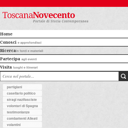
Home
Conosci
e approfondisci
Ricerca
in fonti e materiali
Partecipa
agli eventi
Visita
luoghi e itinerari
partigiani
casellario politico
stragi nazifasciste
volontari di Spagna
testimonianze
combattenti Alleati
volantini