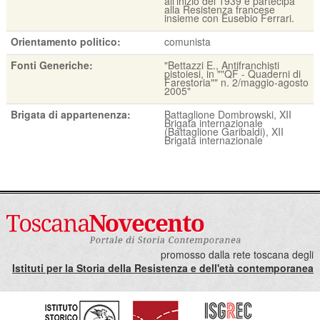
all'inizio del 1939 e partecipa
alla Resistenza francese
insieme con Eusebio Ferrari.
Orientamento politico:
comunista
Fonti Generiche:
"Bettazzi E., Antifranchisti
pistoiesi, in ""QF - Quaderni di
Farestoria"" n. 2/maggio-agosto
2005"
Brigata di appartenenza:
Battaglione Dombrowski, XII
Brigata internazionale
(Battaglione Garibaldi), XII
Brigata internazionale
promosso dalla rete toscana degli
Istituti per la Storia della Resistenza e dell'età contemporanea