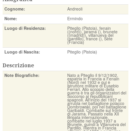
Cognome:
Andreoli
Nome:
Ermindo
Luogo di Residenza:
Piteglio (Pistoia), fenain
((nord)), jarama (), brunete
((madrid)), villanueva del
(pardillo), france (), Sète
(Francia)
Luogo di Nascita:
Piteglio (Pistoia)
Descrizione
Note Biografiche:
Nato a Piteglio il 9/12/1902,
espatria in Francia a Fenain
(Nord) nel 1932 e qui è
istruttore militare di Eusebio
Ferrari. Allo scoppio della
guerra è tra gli organizzatori del
Soccorso ai repubblicani
spagnoli. All'inizio del 1937 si
arruola nel battaglione polacco
Dombrowski, poi nel battaglione
Garibaldi. Combatte sul fronte
di Jarama. Passato nella XII
Brigata internazionale,
combatte nel luglio 1937 a
Brunete, quindi a Villanueva del
Pardillo. Rientra in Francia