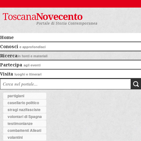
Home
Conosci
e approfondisci
Ricerca
in fonti e materiali
Partecipa
agli eventi
Visita
luoghi e itinerari
partigiani
casellario politico
stragi nazifasciste
volontari di Spagna
testimonianze
combattenti Alleati
volantini