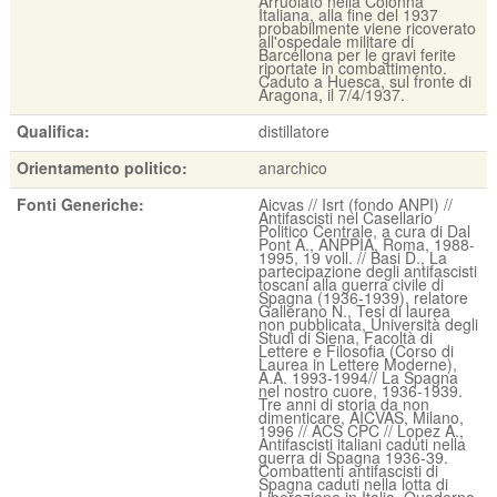
Arruolato nella Colonna
Italiana, alla fine del 1937
probabilmente viene ricoverato
all'ospedale militare di
Barcellona per le gravi ferite
riportate in combattimento.
Caduto a Huesca, sul fronte di
Aragona, il 7/4/1937.
Qualifica:
distillatore
Orientamento politico:
anarchico
Fonti Generiche:
Aicvas // Isrt (fondo ANPI) //
Antifascisti nel Casellario
Politico Centrale, a cura di Dal
Pont A., ANPPIA, Roma, 1988-
1995, 19 voll. // Basi D., La
partecipazione degli antifascisti
toscani alla guerra civile di
Spagna (1936-1939), relatore
Gallerano N., Tesi di laurea
non pubblicata, Università degli
Studi di Siena, Facoltà di
Lettere e Filosofia (Corso di
Laurea in Lettere Moderne),
A.A. 1993-1994// La Spagna
nel nostro cuore, 1936-1939.
Tre anni di storia da non
dimenticare, AICVAS, Milano,
1996 // ACS CPC // Lopez A.,
Antifascisti italiani caduti nella
guerra di Spagna 1936-39.
Combattenti antifascisti di
Spagna caduti nella lotta di
Liberazione in Italia, Quaderno