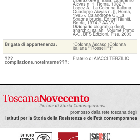
Aicvas n. 1, Roma, 1982 //
Lopez A., La Colonna Italiana,
Quaderno Aicvas n. 5, Roma,
1985 // Calandrone G., La
Spagna brucia, Editori Riuniti,
Roma, 1974 // AA.VV.,
Dizionario biografico degli
anarchici italiani, Volume Primo
A-G, BFS Edizioni, Pisa, 2003
Brigata di appartenenza:
"Colonna Ascaso (Colonna
italiana ""Rosselli"")"
???
Fratello di AIACCI TERZILIO
compilazione.noteInterne???:
promosso dalla rete toscana degli
Istituti per la Storia della Resistenza e dell'età contemporanea