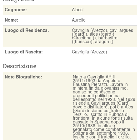
Cognome:
Aiacci
Nome:
Aurelio
Luogo di Residenza:
Cavriglia (Arezzo), cavillargues
((gard)), ales ((gard)),
barcelona (), barbastro
((huesca)), aragon ()
Luogo di Nascita:
Cavriglia (Arezzo)
Descrizione
Note Biografiche:
Nato a Cavriglia AR il
25/11/1903 da Angelo e
Faustina Pierazzi. Lavora in
miniera fin da giovanissimo,
non se ne conoscono
precedenti politici prima
dell'espatrio nel 1923. Nel 1929
risiede a Cavillargues (Gard)
dove è distillatore, poi è a Ales
(Gard) insieme col fratello
Terzilio. Iscritto in Rubrica di
frontiera. In alcune fonti risulta
passato in Spagna dopo il
25/10/1936, in altre è
segnalato come combattente in
Spagna dal settembre 1936,
insieme con il fratello Terzilio.