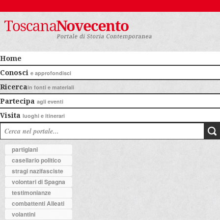
Home
Conosci
e approfondisci
Ricerca
in fonti e materiali
Partecipa
agli eventi
Visita
luoghi e itinerari
partigiani
casellario politico
stragi nazifasciste
volontari di Spagna
testimonianze
combattenti Alleati
volantini