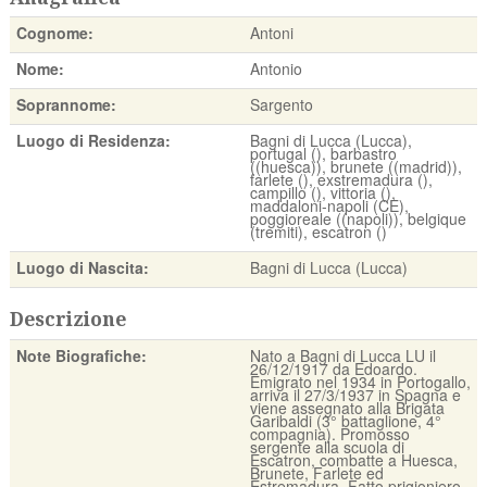
Cognome:
Antoni
Nome:
Antonio
Soprannome:
Sargento
Luogo di Residenza:
Bagni di Lucca (Lucca),
portugal (), barbastro
((huesca)), brunete ((madrid)),
farlete (), exstremadura (),
campillo (), vittoria (),
maddaloni-napoli (CE),
poggioreale ((napoli)), belgique
(tremiti), escatron ()
Luogo di Nascita:
Bagni di Lucca (Lucca)
Descrizione
Note Biografiche:
Nato a Bagni di Lucca LU il
26/12/1917 da Edoardo.
Emigrato nel 1934 in Portogallo,
arriva il 27/3/1937 in Spagna e
viene assegnato alla Brigata
Garibaldi (3° battaglione, 4°
compagnia). Promosso
sergente alla scuola di
Escatron, combatte a Huesca,
Brunete, Farlete ed
Estremadura. Fatto prigioniero