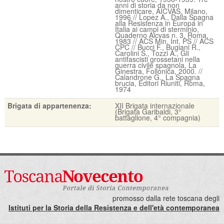
anni di storia da non
dimenticare, AICVAS, Milano,
1996 // Lopez A., Dalla Spagna
alla Resistenza in Europa in
Italia ai campi di sterminio,
Quaderno Aicvas n. 3, Roma,
1983 // ACS Min. Int. PS // ACS
CPC // Bucci F., Bugiani R.,
Carolini S., Tozzi A., Gli
antifascisti grossetani nella
guerra civile spagnola, La
Ginestra, Follonica, 2000. //
Calandrone G., La Spagna
brucia, Editori Riuniti, Roma,
1974
Brigata di appartenenza:
XII Brigata internazionale
(Brigata Garibaldi, 3°
battaglione, 4° compagnia)
promosso dalla rete toscana degli
Istituti per la Storia della Resistenza e dell'età contemporanea