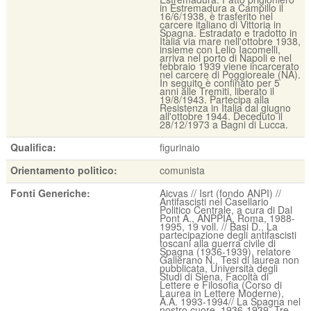
in Estremadura a Campillo il
16/6/1938, è trasferito nel
carcere italiano di Vittoria in
Spagna. Estradato e tradotto in
Italia via mare nell'ottobre 1938,
insieme con Lelio Iacomelli,
arriva nel porto di Napoli e nel
febbraio 1939 viene incarcerato
nel carcere di Poggioreale (NA).
In seguito è confinato per 5
anni alle Tremiti, liberato il
19/8/1943. Partecipa alla
Resistenza in Italia dal giugno
all'ottobre 1944. Deceduto il
28/12/1973 a Bagni di Lucca.
Qualifica:
figurinaio
Orientamento politico:
comunista
Fonti Generiche:
Aicvas // Isrt (fondo ANPI) //
Antifascisti nel Casellario
Politico Centrale, a cura di Dal
Pont A., ANPPIA, Roma, 1988-
1995, 19 voll. // Basi D., La
partecipazione degli antifascisti
toscani alla guerra civile di
Spagna (1936-1939), relatore
Gallerano N., Tesi di laurea non
pubblicata, Università degli
Studi di Siena, Facoltà di
Lettere e Filosofia (Corso di
Laurea in Lettere Moderne),
A.A. 1993-1994// La Spagna nel
nostro cuore, 1936-1939. Tre