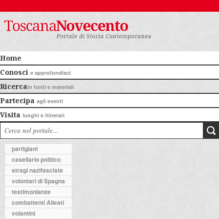
Home
Conosci
e approfondisci
Ricerca
in fonti e materiali
Partecipa
agli eventi
Visita
luoghi e itinerari
partigiani
casellario politico
stragi nazifasciste
volontari di Spagna
testimonianze
combattenti Alleati
volantini