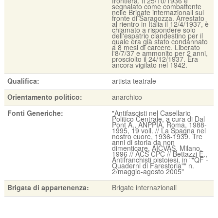
frontiera. Il 25/10/1936 è
segnalato come combattente
nelle Brigate internazionali sul
fronte di Saragozza. Arrestato
al rientro in Italia il 12/4/1937, è
chiamato a rispondere solo
dell'espatrio clandestino per il
quale era già stato condannato
a 8 mesi di carcere. Liberato
l'8/7/37 e ammonito per 2 anni,
prosciolto il 24/12/1937. Era
ancora vigilato nel 1942.
Qualifica:
artista teatrale
Orientamento politico:
anarchico
Fonti Generiche:
"Antifascisti nel Casellario
Politico Centrale, a cura di Dal
Pont A., ANPPIA, Roma, 1988-
1995, 19 voll. // La Spagna nel
nostro cuore, 1936-1939. Tre
anni di storia da non
dimenticare, AICVAS, Milano,
1996 // ACS CPC // Bettazzi E.,
Antifranchisti pistoiesi, in ""QF -
Quaderni di Farestoria"" n.
2/maggio-agosto 2005"
Brigata di appartenenza:
Brigate internazionali