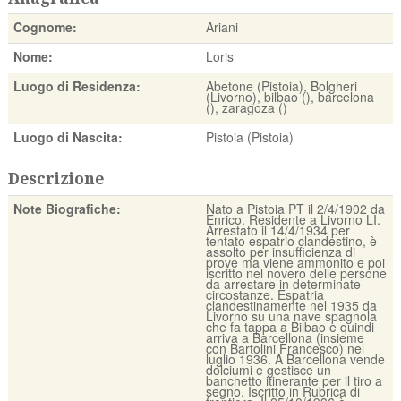
Cognome:
Ariani
Nome:
Loris
Luogo di Residenza:
Abetone (Pistoia), Bolgheri
(Livorno), bilbao (), barcelona
(), zaragoza ()
Luogo di Nascita:
Pistoia (Pistoia)
Descrizione
Note Biografiche:
Nato a Pistoia PT il 2/4/1902 da
Enrico. Residente a Livorno LI.
Arrestato il 14/4/1934 per
tentato espatrio clandestino, è
assolto per insufficienza di
prove ma viene ammonito e poi
iscritto nel novero delle persone
da arrestare in determinate
circostanze. Espatria
clandestinamente nel 1935 da
Livorno su una nave spagnola
che fa tappa a Bilbao e quindi
arriva a Barcellona (insieme
con Bartolini Francesco) nel
luglio 1936. A Barcellona vende
dolciumi e gestisce un
banchetto itinerante per il tiro a
segno. Iscritto in Rubrica di