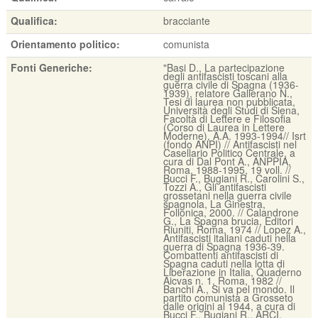
Qualifica:
bracciante
Orientamento politico:
comunista
Fonti Generiche:
"Basi D., La partecipazione
degli antifascisti toscani alla
guerra civile di Spagna (1936-
1939), relatore Gallerano N.,
Tesi di laurea non pubblicata,
Università degli Studi di Siena,
Facoltà di Lettere e Filosofia
(Corso di Laurea in Lettere
Moderne), A.A. 1993-1994// Isrt
(fondo ANPI) // Antifascisti nel
Casellario Politico Centrale, a
cura di Dal Pont A., ANPPIA,
Roma, 1988-1995, 19 voll. //
Bucci F., Bugiani R., Carolini S.,
Tozzi A., Gli antifascisti
grossetani nella guerra civile
spagnola, La Ginestra,
Follonica, 2000. // Calandrone
G., La Spagna brucia, Editori
Riuniti, Roma, 1974 // Lopez A.,
Antifascisti italiani caduti nella
guerra di Spagna 1936-39.
Combattenti antifascisti di
Spagna caduti nella lotta di
Liberazione in Italia, Quaderno
Aicvas n. 1, Roma, 1982 //
Banchi A., Si va pel mondo. Il
partito comunista a Grosseto
dalle origini al 1944, a cura di
Bucci F., Bugiani R., ARCI,