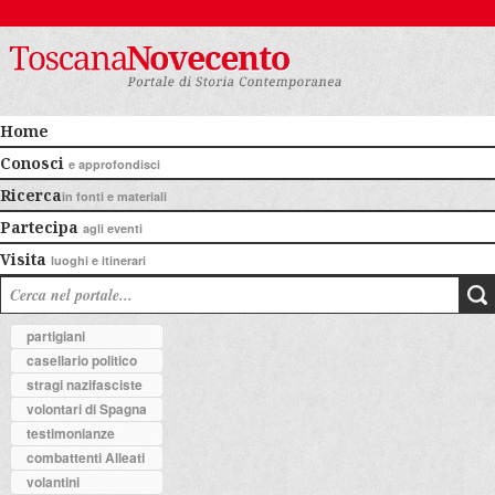
Home
Conosci
e approfondisci
Ricerca
in fonti e materiali
Partecipa
agli eventi
Visita
luoghi e itinerari
partigiani
casellario politico
stragi nazifasciste
volontari di Spagna
testimonianze
combattenti Alleati
volantini