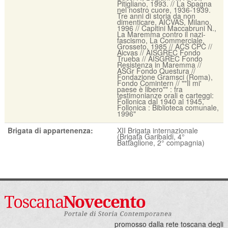
Pitigliano, 1993. // La Spagna
nel nostro cuore, 1936-1939.
Tre anni di storia da non
dimenticare, AICVAS, Milano,
1996 // Capitini Maccabruni N.,
La Maremma contro il nazi-
fascismo, La Commerciale,
Grosseto, 1985 // ACS CPC //
Aicvas // AISGREC Fondo
Trueba // AISGREC Fondo
Resistenza in Maremma //
ASGr Fondo Questura //
Fondazione Gramsci (Roma),
Fondo Comintern // ""Il mi'
paese è libero"" : fra
testimonianze orali e carteggi:
Follonica dal 1940 al 1945,
Follonica : Biblioteca comunale,
1996"
Brigata di appartenenza:
XII Brigata internazionale
(Brigata Garibaldi, 4°
Battaglione, 2° compagnia)
promosso dalla rete toscana degli