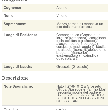
Cognome:
Alunno
Nome:
Vittorio
Soprannome:
Mozzo perché gli mancava un
dito della mano sinistra
Luogo di Residenza:
Campagnatico (Grosseto), s.
lorenzo ((grosseto)), castiglione
della pescaia ((grosseto)),
aiaccio ((corse)), corcega (),
corsica (), macinaggio (), bastia
(), ajaccio ((corse)), albacete (),
brebant ((marseille)),
exstremadura (), campillo (),
guadalajara ()
Luogo di Nascita:
Grosseto (Grosseto)
Descrizione
Note Biografiche:
Nato il 27/8/1912 a Grosseto
GR da Giuseppe e Palmira Mari
(seconda moglie del padre è
Duchina Annunziata). SCHEDA
BIOGRAFICA NELLA SEZIONE
GROSSETANI.
Qualifica:
carraio