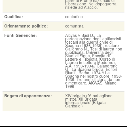
parte al Fronte nazionale di
Liberazione. Nel dopoguerra
risiede ad Aiaccio."
Qualifica:
contadino
Orientamento politico:
comunista
Fonti Generiche:
Aicvas // Basi D., La
partecipazione degli antifascisti
toscani alla guerra civile di
Spagna (1936-1939), relatore
Gallerano N., Tesi di laurea non
pubblicata, Università degli
Studi di Siena, Facoltà di
Lettere e Filosofia (Corso di
Laurea in Lettere Moderne),
A.A. 1993-1994// Calandrone
G., La Spagna brucia, Editori
Riuniti, Roma, 1974 // La
Spagna nel nostro cuore, 1936-
1939. Tre anni di storia da non
dimenticare, AICVAS, Milano,
1996
Brigata di appartenenza:
XIV brigata (9° battaglione
misto), XII Brigata
internazionale (Brigata
Garibaldi)