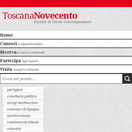
Home
Conosci
e approfondisci
Ricerca
in fonti e materiali
Partecipa
agli eventi
Visita
luoghi e itinerari
partigiani
casellario politico
stragi nazifasciste
volontari di Spagna
testimonianze
combattenti Alleati
volantini