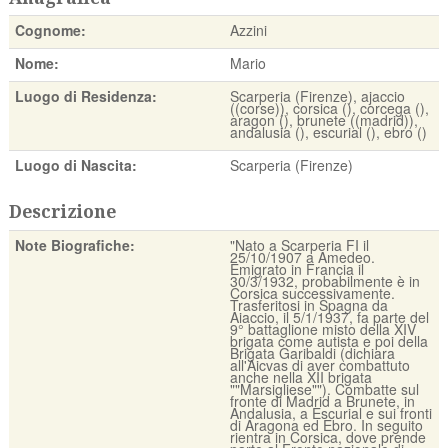
Cognome:
Azzini
Nome:
Mario
Luogo di Residenza:
Scarperia (Firenze), ajaccio
((corse)), corsica (), corcega (),
aragon (), brunete ((madrid)),
andalusia (), escurial (), ebro ()
Luogo di Nascita:
Scarperia (Firenze)
Descrizione
Note Biografiche:
"Nato a Scarperia FI il
25/10/1907 a Amedeo.
Emigrato in Francia il
30/3/1932, probabilmente è in
Corsica successivamente.
Trasferitosi in Spagna da
Aiaccio, il 5/1/1937, fa parte del
9° battaglione misto della XIV
brigata come autista e poi della
Brigata Garibaldi (dichiara
all'Aicvas di aver combattuto
anche nella XII brigata
""Marsigliese""). Combatte sul
fronte di Madrid a Brunete, in
Andalusia, a Escurial e sui fronti
di Aragona ed Ebro. In seguito
rientra in Corsica, dove prende