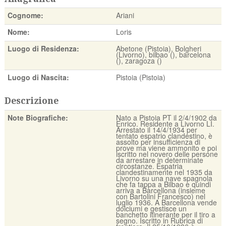
Cognome:
Ariani
Nome:
Loris
Luogo di Residenza:
Abetone (Pistoia), Bolgheri
(Livorno), bilbao (), barcelona
(), zaragoza ()
Luogo di Nascita:
Pistoia (Pistoia)
Descrizione
Note Biografiche:
Nato a Pistoia PT il 2/4/1902 da
Enrico. Residente a Livorno LI.
Arrestato il 14/4/1934 per
tentato espatrio clandestino, è
assolto per insufficienza di
prove ma viene ammonito e poi
iscritto nel novero delle persone
da arrestare in determinate
circostanze. Espatria
clandestinamente nel 1935 da
Livorno su una nave spagnola
che fa tappa a Bilbao e quindi
arriva a Barcellona (insieme
con Bartolini Francesco) nel
luglio 1936. A Barcellona vende
dolciumi e gestisce un
banchetto itinerante per il tiro a
segno. Iscritto in Rubrica di