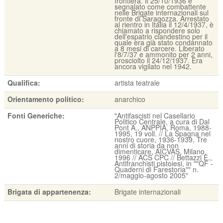
frontiera. Il 25/10/1936 è
segnalato come combattente
nelle Brigate internazionali sul
fronte di Saragozza. Arrestato
al rientro in Italia il 12/4/1937, è
chiamato a rispondere solo
dell'espatrio clandestino per il
quale era già stato condannato
a 8 mesi di carcere. Liberato
l'8/7/37 e ammonito per 2 anni,
prosciolto il 24/12/1937. Era
ancora vigilato nel 1942.
Qualifica:
artista teatrale
Orientamento politico:
anarchico
Fonti Generiche:
"Antifascisti nel Casellario
Politico Centrale, a cura di Dal
Pont A., ANPPIA, Roma, 1988-
1995, 19 voll. // La Spagna nel
nostro cuore, 1936-1939. Tre
anni di storia da non
dimenticare, AICVAS, Milano,
1996 // ACS CPC // Bettazzi E.,
Antifranchisti pistoiesi, in ""QF -
Quaderni di Farestoria"" n.
2/maggio-agosto 2005"
Brigata di appartenenza:
Brigate internazionali