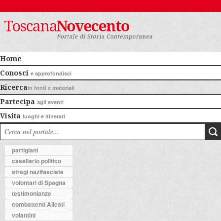
Home
Conosci
e approfondisci
Ricerca
in fonti e materiali
Partecipa
agli eventi
Visita
luoghi e itinerari
partigiani
casellario politico
stragi nazifasciste
volontari di Spagna
testimonianze
combattenti Alleati
volantini