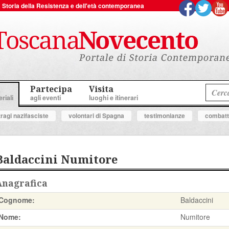
 la Storia della Resistenza e dell'età contemporanea
Partecipa
Visita
riali
agli eventi
luoghi e itinerari
tragi nazifasciste
volontari di Spagna
testimonianze
combatte
Baldaccini Numitore
Anagrafica
Cognome:
Baldaccini
Nome:
Numitore