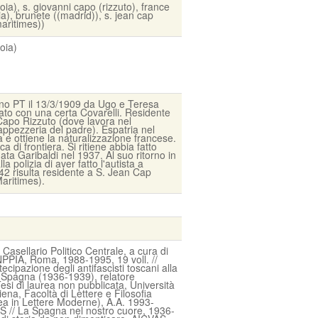
toia), s. giovanni capo (rizzuto), france
ia), brunete ((madrid)), s. jean cap
maritimes))
oia)
ano PT il 13/3/1909 da Ugo e Teresa
ato con una certa Covarelli. Residente
Capo Rizzuto (dove lavora nel
tappezzeria del padre). Espatria nel
 e ottiene la naturalizzazione francese.
ica di frontiera. Si ritiene abbia fatto
gata Garibaldi nel 1937. Al suo ritorno in
lla polizia di aver fatto l'autista a
42 risulta residente a S. Jean Cap
aritimes).
l Casellario Politico Centrale, a cura di
NPPIA, Roma, 1988-1995, 19 voll. //
ecipazione degli antifascisti toscani alla
i Spagna (1936-1939), relatore
esi di laurea non pubblicata, Università
iena, Facoltà di Lettere e Filosofia
ea in Lettere Moderne), A.A. 1993-
 // La Spagna nel nostro cuore, 1936-