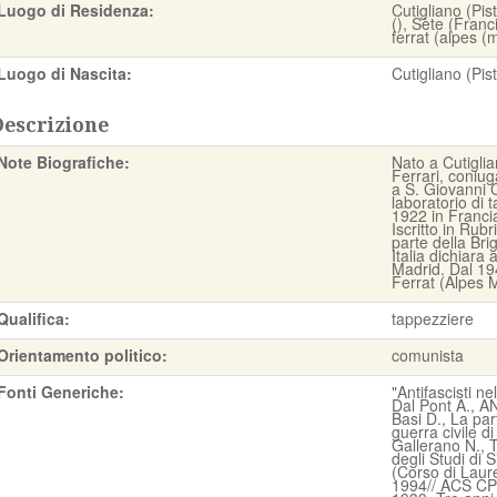
Luogo di Residenza:
Cutigliano (Pis
(), Sète (Franc
ferrat (alpes (
Luogo di Nascita:
Cutigliano (Pist
Descrizione
Note Biografiche:
Nato a Cutigli
Ferrari, coniug
a S. Giovanni 
laboratorio di 
1922 in Francia
Iscritto in Rubr
parte della Bri
Italia dichiara a
Madrid. Dal 19
Ferrat (Alpes M
Qualifica:
tappezziere
Orientamento politico:
comunista
Fonti Generiche:
"Antifascisti ne
Dal Pont A., A
Basi D., La part
guerra civile d
Gallerano N., T
degli Studi di S
(Corso di Laur
1994// ACS CPS