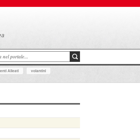
nti Alleati
volantini