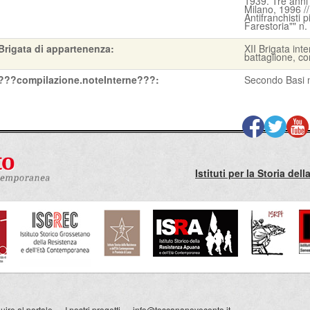
1939. Tre anni
Milano, 1996 // 
Antifranchisti p
Farestoria"" n
Brigata di appartenenza:
XII Brigata int
battaglione, 
???compilazione.noteInterne???:
Secondo Basi no
Istituti per la Storia de
ire al portale
I nostri progetti
info@toscananovecento.it