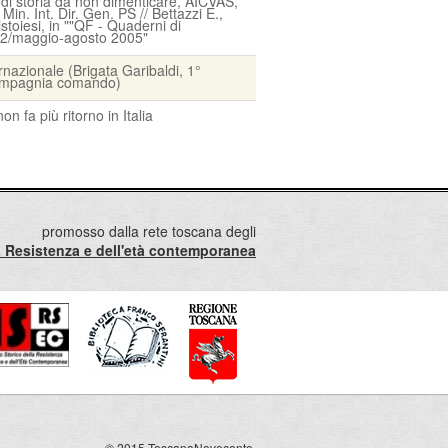
 di storia da non dimenticare, AICVAS,
Min. Int. Dir. Gen. PS // Bettazzi E.,
istoiesi, in ""QF - Quaderni di
. 2/maggio-agosto 2005"
ernazionale (Brigata Garibaldi, 1°
compagnia comando)
n fa più ritorno in Italia
promosso dalla rete toscana degli
lla Resistenza e dell'età contemporanea
© 2015 ToscanaNovecento.