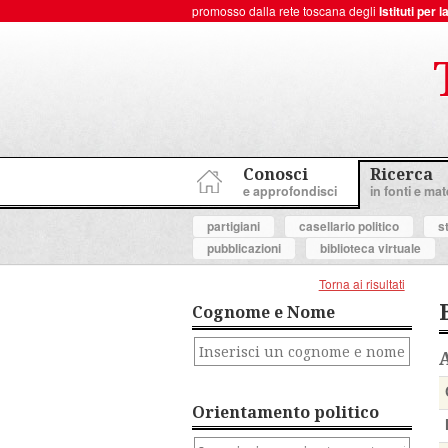
promosso dalla rete toscana degli
Istituti per
ToscanaNovecento Portale di Storia Contemporanea
Conosci
Ricerca
e approfondisci
in fonti e mate
partigiani
casellario politico
s
pubblicazioni
biblioteca virtuale
Torna ai risultati
Cognome e Nome
Orientamento politico