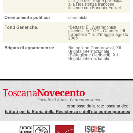
all'inizio del 1939 e partecipa
alla Resistenza francese
insieme con Eusebio Ferrari.
Orientamento politico:
comunista
Fonti Generiche:
"Bettazzi E., Antifranchisti
pistoiesi, in ""QF - Quaderni di
Farestoria"" n. 2/maggio-agosto
2005"
Brigata di appartenenza:
Battaglione Dombrowski, XII
Brigata internazionale
(Battaglione Garibaldi), XII
Brigata internazionale
promosso dalla rete toscana degli
Istituti per la Storia della Resistenza e dell'età contemporanea