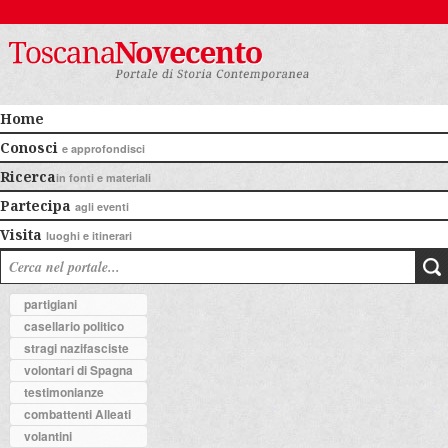
Home
Conosci
e approfondisci
Ricerca
in fonti e materiali
Partecipa
agli eventi
Visita
luoghi e itinerari
partigiani
casellario politico
stragi nazifasciste
volontari di Spagna
testimonianze
combattenti Alleati
volantini