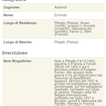
Cognome:
Andreoli
Nome:
Ermindo
Luogo di Residenza:
Piteglio (Pistoia), fenain
((nord)), jarama (), brunete
((madrid)), villanueva del
(pardillo), france (), Sète
(Francia)
Luogo di Nascita:
Piteglio (Pistoia)
Descrizione
Note Biografiche:
Nato a Piteglio il 9/12/1902,
espatria in Francia a Fenain
(Nord) nel 1932 e qui è
istruttore militare di Eusebio
Ferrari. Allo scoppio della
guerra è tra gli organizzatori del
Soccorso ai repubblicani
spagnoli. All'inizio del 1937 si
arruola nel battaglione polacco
Dombrowski, poi nel battaglione
Garibaldi. Combatte sul fronte
di Jarama. Passato nella XII
Brigata internazionale,
combatte nel luglio 1937 a
Brunete, quindi a Villanueva del
Pardillo. Rientra in Francia