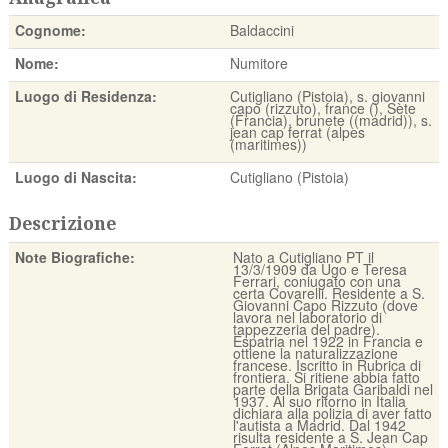
Cognome:
Baldaccini
Nome:
Numitore
Luogo di Residenza:
Cutigliano (Pistoia), s. giovanni
capo (rizzuto), france (), Sète
(Francia), brunete ((madrid)), s.
jean cap ferrat (alpes
(maritimes))
Luogo di Nascita:
Cutigliano (Pistoia)
Descrizione
Note Biografiche:
Nato a Cutigliano PT il
13/3/1909 da Ugo e Teresa
Ferrari, coniugato con una
certa Covarelli. Residente a S.
Giovanni Capo Rizzuto (dove
lavora nel laboratorio di
tappezzeria del padre).
Espatria nel 1922 in Francia e
ottiene la naturalizzazione
francese. Iscritto in Rubrica di
frontiera. Si ritiene abbia fatto
parte della Brigata Garibaldi nel
1937. Al suo ritorno in Italia
dichiara alla polizia di aver fatto
l'autista a Madrid. Dal 1942
risulta residente a S. Jean Cap