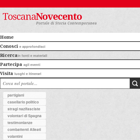
Home
Conosci
e approfondisci
Ricerca
in fonti e materiali
Partecipa
agli eventi
Visita
luoghi e itinerari
partigiani
casellario politico
stragi nazifasciste
volontari di Spagna
testimonianze
combattenti Alleati
volantini