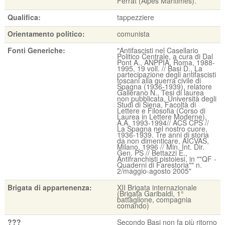
Ferrat (Alpes Maritimes).
Qualifica:
tappezziere
Orientamento politico:
comunista
Fonti Generiche:
"Antifascisti nel Casellario
Politico Centrale, a cura di Dal
Pont A., ANPPIA, Roma, 1988-
1995, 19 voll. // Basi D., La
partecipazione degli antifascisti
toscani alla guerra civile di
Spagna (1936-1939), relatore
Gallerano N., Tesi di laurea
non pubblicata, Università degli
Studi di Siena, Facoltà di
Lettere e Filosofia (Corso di
Laurea in Lettere Moderne),
A.A. 1993-1994// ACS CPS //
La Spagna nel nostro cuore,
1936-1939. Tre anni di storia
da non dimenticare, AICVAS,
Milano, 1996 // Min. Int. Dir.
Gen. PS // Bettazzi E.,
Antifranchisti pistoiesi, in ""QF -
Quaderni di Farestoria"" n.
2/maggio-agosto 2005"
Brigata di appartenenza:
XII Brigata internazionale
(Brigata Garibaldi, 1°
battaglione, compagnia
comando)
???
Secondo Basi non fa più ritorno