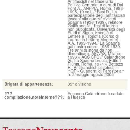
Antifascisti nel Casellario
Politico Centrale, a cura di Dal
Pont A., ANPPIA, Roma, 1988-
1995, 19 voll. // Basi D., La
partecipazione degli antifascisti
toscani alla guerra civile di
Spagna (1936-1939), relatore
Gallerano N., Tesi di laurea
non pubblicata, Università degli
Studi di Siena, Facoltà di
Lettere e Filosofia (Corso di
Laurea in Lettere Moderne),
A.A. 1993-1994// La Spagna
nel nostro cuore, 1936-1939.
Tre anni di storia da non
dimenticare, AICVAS, Milano,
1996 // ACS CPC // Calandrone
G., La Spagna brucia, Editori
Riuniti, Roma, 1974 // Bettazzi
E., Antifranchisti pistoiesi, in
""QF - Quaderni di Farestoria""
n. 2/maggio-agosto 2005"
Brigata di appartenenza:
35° divisione
???
Secondo Calandrone è caduto
compilazione.noteInterne???:
a Huesca