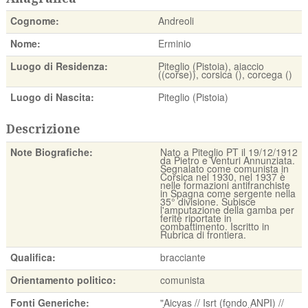
Cognome:
Andreoli
Nome:
Erminio
Luogo di Residenza:
Piteglio (Pistoia), aiaccio
((corse)), corsica (), corcega ()
Luogo di Nascita:
Piteglio (Pistoia)
Descrizione
Note Biografiche:
Nato a Piteglio PT il 19/12/1912
da Pietro e Venturi Annunziata.
Segnalato come comunista in
Corsica nel 1930, nel 1937 è
nelle formazioni antifranchiste
in Spagna come sergente nella
35° divisione. Subisce
l'amputazione della gamba per
ferite riportate in
combattimento. Iscritto in
Rubrica di frontiera.
Qualifica:
bracciante
Orientamento politico:
comunista
Fonti Generiche:
"Aicvas // Isrt (fondo ANPI) //