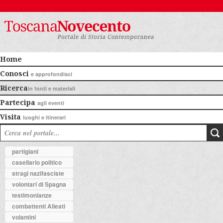
Home
Conosci
e approfondisci
Ricerca
in fonti e materiali
Partecipa
agli eventi
Visita
luoghi e itinerari
partigiani
casellario politico
stragi nazifasciste
volontari di Spagna
testimonianze
combattenti Alleati
volantini