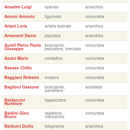
Anselmi Luigi
operaio
anarchico
Antoni Antonio
figurinaio
comunista
Ariani Loris
artista teatrale
anarchico
Armanetti Dante
piazzista
anarchico
Aureli Pietro Paolo
bracciante,
comunista
Giuseppe
pescatore, merciaio
Azzini Mario
contadino
comunista
Baesso Cirillo
comunista
Baggiani Roberto
incisore
comunista
Baglioni Gastone
bracciante,
socialista
panettiere
Baldaccini
tappezziere
comunista
Numitore
Baldini Gino
tagliatore,
comunista
Bruno
meccanico
Balduini Duilio
falegname
anarchico