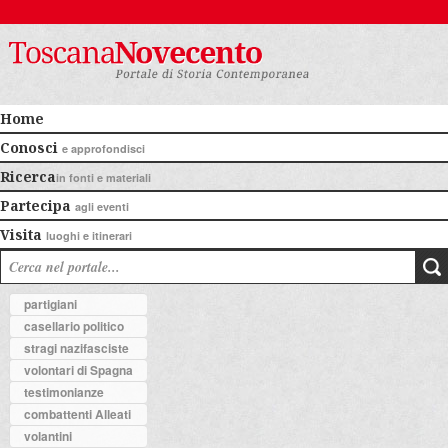
Home
Conosci
e approfondisci
Ricerca
in fonti e materiali
Partecipa
agli eventi
Visita
luoghi e itinerari
partigiani
casellario politico
stragi nazifasciste
volontari di Spagna
testimonianze
combattenti Alleati
volantini