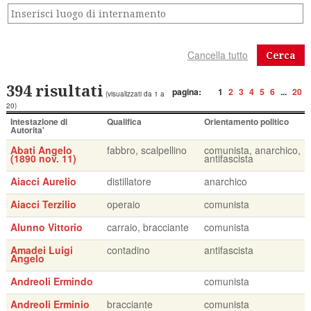
Cerca
394 risultati
pagina:
1
2
3
4
5
6
...
20
(visualizzati da 1 a
20)
Intestazione di
Qualifica
Orientamento politico
Autorita'
Abati Angelo
fabbro, scalpellino
comunista, anarchico,
(1890 nov. 11)
antifascista
Aiacci Aurelio
distillatore
anarchico
Aiacci Terzilio
operaio
comunista
Alunno Vittorio
carraio, bracciante
comunista
Amadei Luigi
contadino
antifascista
Angelo
Andreoli Ermindo
comunista
Andreoli Erminio
bracciante
comunista