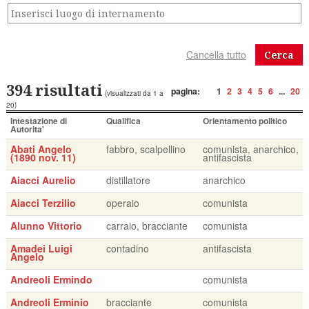
Cerca
394 risultati
pagina:
1
2
3
4
5
6
...
20
(visualizzati da 1 a
20)
Intestazione di
Qualifica
Orientamento politico
Autorita'
Abati Angelo
fabbro, scalpellino
comunista, anarchico,
(1890 nov. 11)
antifascista
Aiacci Aurelio
distillatore
anarchico
Aiacci Terzilio
operaio
comunista
Alunno Vittorio
carraio, bracciante
comunista
Amadei Luigi
contadino
antifascista
Angelo
Andreoli Ermindo
comunista
Andreoli Erminio
bracciante
comunista