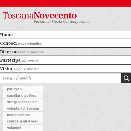
Home
Conosci
e approfondisci
Ricerca
in fonti e materiali
Partecipa
agli eventi
Visita
luoghi e itinerari
partigiani
casellario politico
stragi nazifasciste
volontari di Spagna
testimonianze
combattenti Alleati
volantini