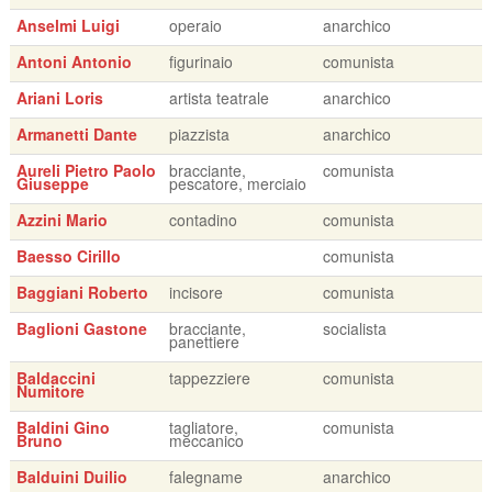
Anselmi Luigi
operaio
anarchico
Antoni Antonio
figurinaio
comunista
Ariani Loris
artista teatrale
anarchico
Armanetti Dante
piazzista
anarchico
Aureli Pietro Paolo
bracciante,
comunista
Giuseppe
pescatore, merciaio
Azzini Mario
contadino
comunista
Baesso Cirillo
comunista
Baggiani Roberto
incisore
comunista
Baglioni Gastone
bracciante,
socialista
panettiere
Baldaccini
tappezziere
comunista
Numitore
Baldini Gino
tagliatore,
comunista
Bruno
meccanico
Balduini Duilio
falegname
anarchico